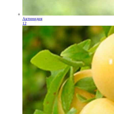
Актинидия
12