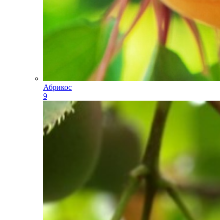
Абрикос
9