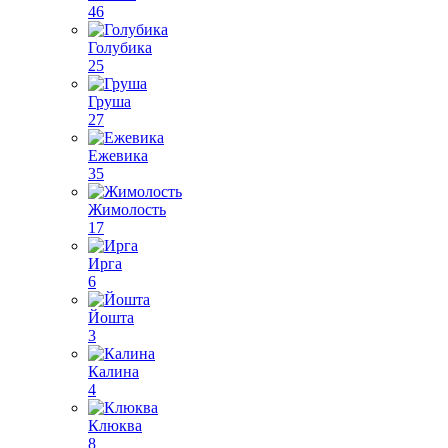
46
Голубика
25
Груша
27
Ежевика
35
Жимолость
17
Ирга
6
Йошта
3
Калина
4
Клюква
8