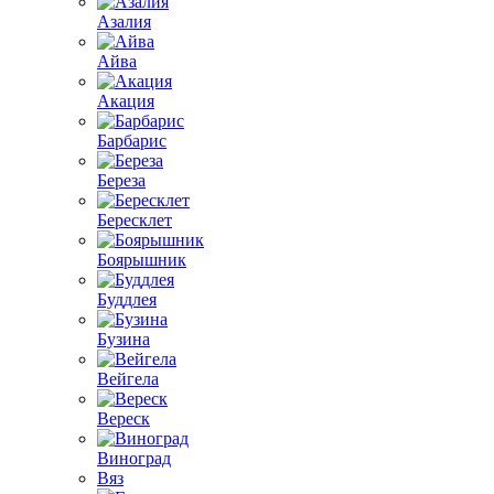
Азалия
Айва
Акация
Барбарис
Береза
Бересклет
Боярышник
Буддлея
Бузина
Вейгела
Вереск
Виноград
Вяз