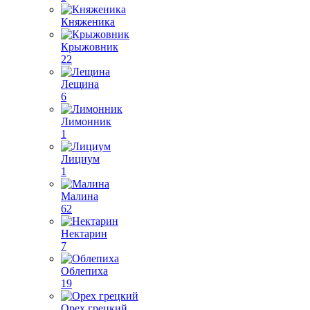
Княженика
Крыжовник
22
Лещина
6
Лимонник
1
Лициум
1
Малина
62
Нектарин
7
Облепиха
19
Орех грецкий