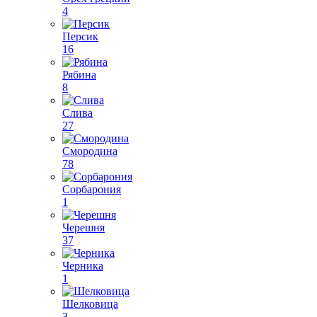
4
Персик
16
Рябина
8
Слива
27
Смородина
78
Сорбарония
1
Черешня
37
Черника
1
Шелковица
3