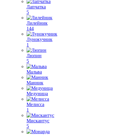
Лапчатка
5
Лилейник
144
Лунокучник
1
Люпин
5
Мальва
Манник
Медуница
Мелисса
1
Мискантус
5