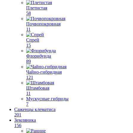
Плетистая
58
Почвопокровная
11
Спрей
15
Флорибунда
89
Чайно-гибридная
121
Штамбовая
11
Мускусные гибриды
7
Саженцы клематиса
201
Земляника
156