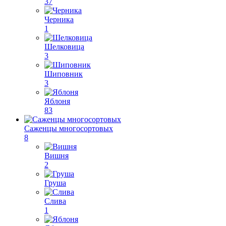
37
Черника
1
Шелковица
3
Шиповник
3
Яблоня
83
Саженцы многосортовых
8
Вишня
2
Груша
Слива
1