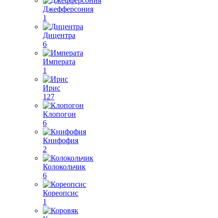
Джефферсония
1
Дицентра
6
Императа
1
Ирис
127
Клопогон
6
Книфофия
2
Колокольчик
6
Кореопсис
1