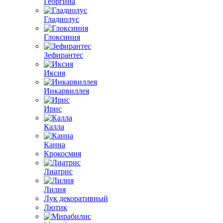
Георгина
Гладиолус
Глоксиния
Зефирантес
Иксия
Инкарвиллея
Ирис
Калла
Канна
Крокосмия
Лиатрис
Лилия
Лук декоративный
Лютик