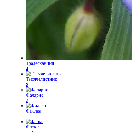
Традесканция
4
Тысячелистник
8
Фалярис
2
Фиалка
1
Флокс