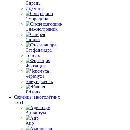
Сирень
Скумпия
Смородина
Снежноягодник
Спирея
Стефанандра
Тополь
Форзиция
Черемуха
Элеутерококк
Яблоня
Саженцы многолетних
1254
Адиантум
Аир