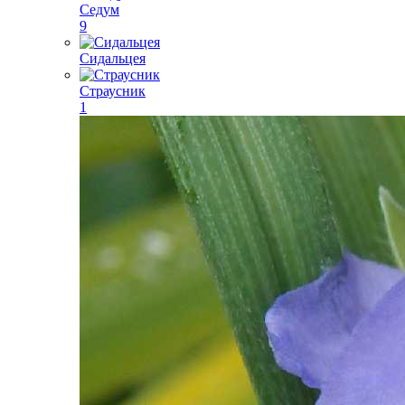
Седум
9
Сидальцея
Страусник
1