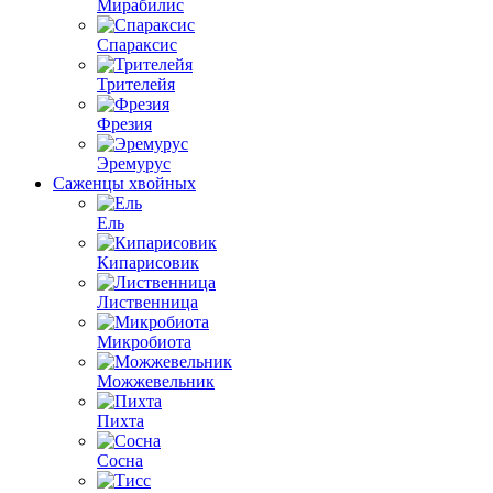
Мирабилис
Спараксис
Трителейя
Фрезия
Эремурус
Саженцы хвойных
Ель
Кипарисовик
Лиственница
Микробиота
Можжевельник
Пихта
Сосна