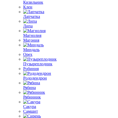
Кизильник
Клен
Лапчатка
Липа
Магнолия
Магония
Миндаль
Орех
Пузыреплодник
Робиния
Рододендрон
Рябина
Рябинник
Сакура
Самшит