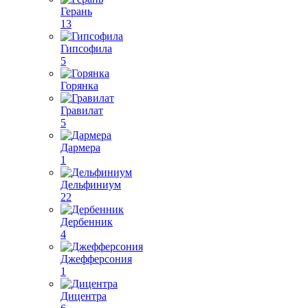
Герань
13
Гипсофила
5
Горянка
Гравилат
5
Дармера
1
Дельфиниум
22
Дербенник
4
Джефферсония
1
Дицентра