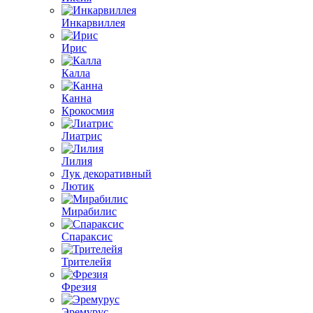
Инкарвиллея
Ирис
Калла
Канна
Крокосмия
Лиатрис
Лилия
Лук декоративный
Лютик
Мирабилис
Спараксис
Трителейя
Фрезия
Эремурус