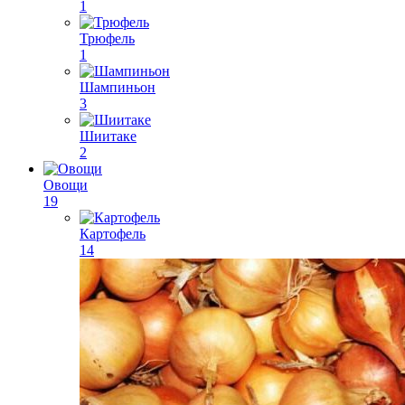
1
Трюфель
1
Шампиньон
3
Шиитаке
2
Овощи
19
Картофель
14