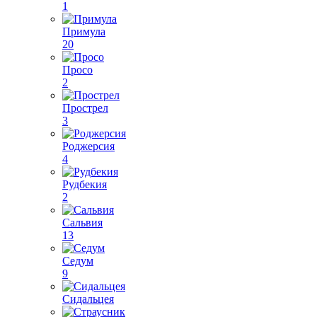
1
Примула
20
Просо
2
Прострел
3
Роджерсия
4
Рудбекия
2
Сальвия
13
Седум
9
Сидальцея