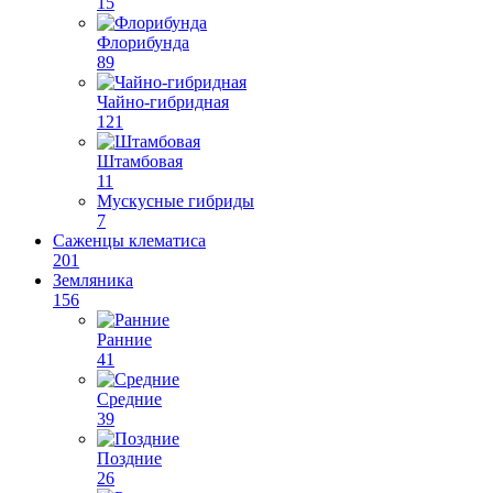
15
Флорибунда
89
Чайно-гибридная
121
Штамбовая
11
Мускусные гибриды
7
Саженцы клематиса
201
Земляника
156
Ранние
41
Средние
39
Поздние
26