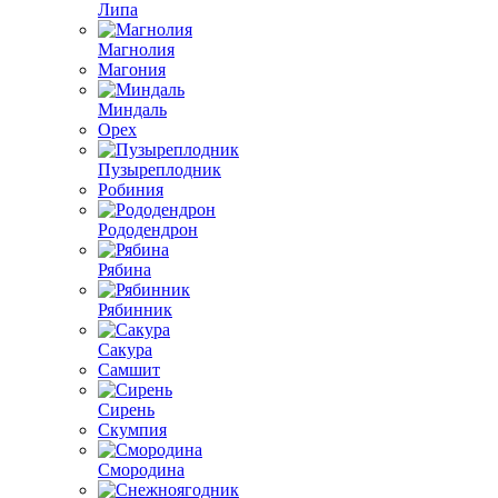
Липа
Магнолия
Магония
Миндаль
Орех
Пузыреплодник
Робиния
Рододендрон
Рябина
Рябинник
Сакура
Самшит
Сирень
Скумпия
Смородина