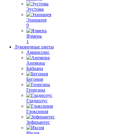
Эустома
Эхинацея
9
Ячмень
1
Луковичные цветы
Амариллис
Анемона
Бабиана
Бегония
Георгина
Гладиолус
Глоксиния
Зефирантес
Иксия