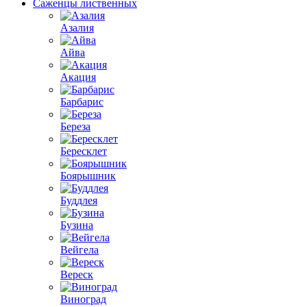
Саженцы лиственных
Азалия
Айва
Акация
Барбарис
Береза
Бересклет
Боярышник
Буддлея
Бузина
Вейгела
Вереск
Виноград