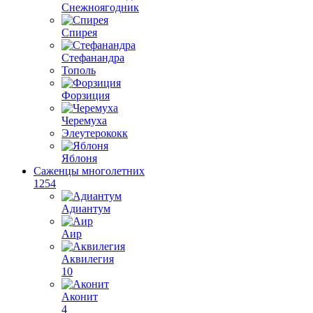
Снежноягодник
Спирея
Стефанандра
Тополь
Форзиция
Черемуха
Элеутерококк
Яблоня
Саженцы многолетних
1254
Адиантум
Аир
Аквилегия
10
Аконит
4