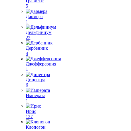
Гравилат
5
Дармера
1
Дельфиниум
22
Дербенник
4
Джефферсония
1
Дицентра
6
Императа
1
Ирис
127
Клопогон