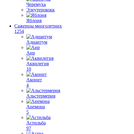
Черемуха
Элеутерококк
Яблоня
Саженцы многолетних
1254
Адиантум
Аир
Аквилегия
10
Аконит
4
Альстермерия
Анемона
5
Астильба
97