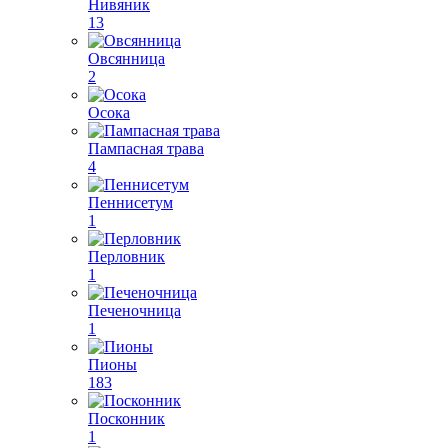
Нивяник
13
Овсянница
2
Осока
Пампасная трава
4
Пеннисетум
1
Перловник
1
Печеночница
1
Пионы
183
Посконник
1