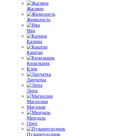
Жасмин
Жимолость
Ива
Калина
Каштан
Кизильник
Клен
Лапчатка
Липа
Магнолия
Магония
Миндаль
Орех
Пузыреплодник