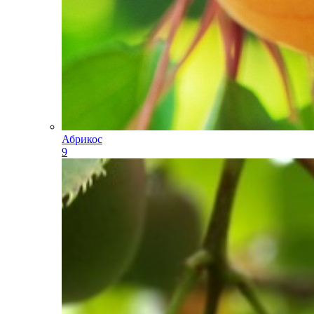
Абрикос
9