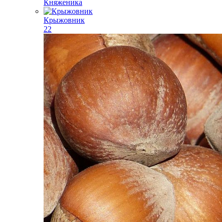
Княженика
Крыжовник
22