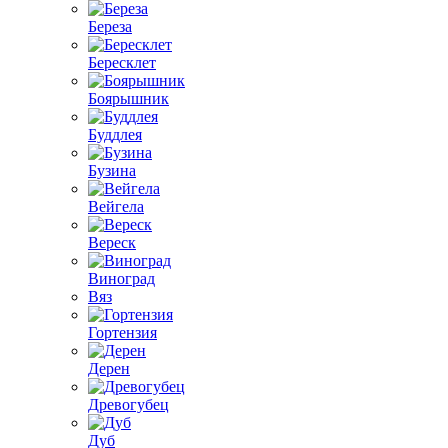
Береза
Бересклет
Боярышник
Буддлея
Бузина
Вейгела
Вереск
Виноград
Вяз
Гортензия
Дерен
Древогубец
Дуб