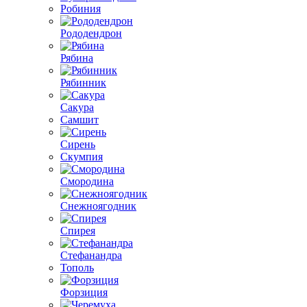
Робиния
Рододендрон
Рябина
Рябинник
Сакура
Самшит
Сирень
Скумпия
Смородина
Снежноягодник
Спирея
Стефанандра
Тополь
Форзиция