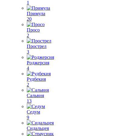
1
Примула
20
Просо
2
Прострел
3
Роджерсия
4
Рудбекия
2
Сальвия
13
Седум
9
Сидальцея