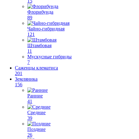
15
Флорибунда
89
Чайно-гибридная
121
Штамбовая
11
Мускусные гибриды
7
Саженцы клематиса
201
Земляника
156
Ранние
41
Средние
39
Поздние
26