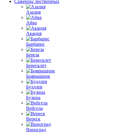
Саженцы лиственных
Азалия
Айва
Акация
Барбарис
Береза
Бересклет
Боярышник
Буддлея
Бузина
Вейгела
Вереск
Виноград