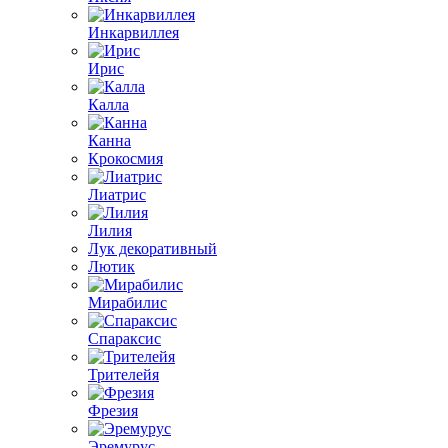
Инкарвиллея
Ирис
Калла
Канна
Крокосмия
Лиатрис
Лилия
Лук декоративный
Лютик
Мирабилис
Спараксис
Трителейя
Фрезия
Эремурус