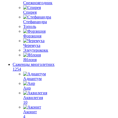
Снежноягодник
Спирея
Стефанандра
Тополь
Форзиция
Черемуха
Элеутерококк
Яблоня
Саженцы многолетних
1254
Адиантум
Аир
Аквилегия
10
Аконит
4