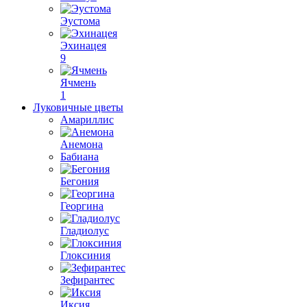
Эустома
Эхинацея
9
Ячмень
1
Луковичные цветы
Амариллис
Анемона
Бабиана
Бегония
Георгина
Гладиолус
Глоксиния
Зефирантес
Иксия