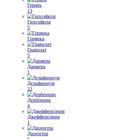
Герань
13
Гипсофила
5
Горянка
Гравилат
5
Дармера
1
Дельфиниум
22
Дербенник
4
Джефферсония
1
Дицентра