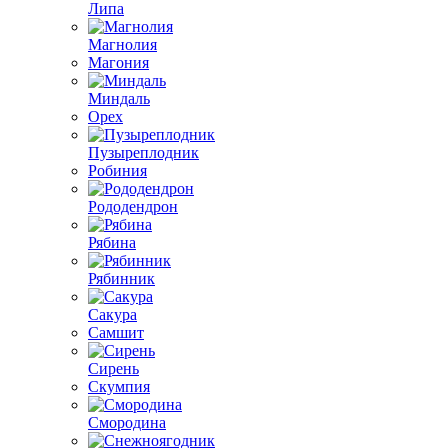
Липа
Магнолия
Магония
Миндаль
Орех
Пузыреплодник
Робиния
Рододендрон
Рябина
Рябинник
Сакура
Самшит
Сирень
Скумпия
Смородина