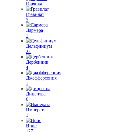
Горянка
Гравилат
5
Дармера
1
Дельфиниум
22
Дербенник
4
Джефферсония
1
Дицентра
6
Императа
1
Ирис
127