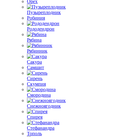
Орех
Пузыреплодник
Робиния
Рододендрон
Рябина
Рябинник
Сакура
Самшит
Сирень
Скумпия
Смородина
Снежноягодник
Спирея
Стефанандра
Тополь