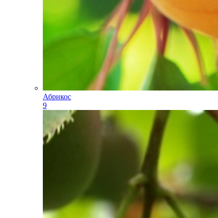
Абрикос
9