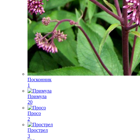
Посконник
1
Примула
20
Просо
2
Прострел
3