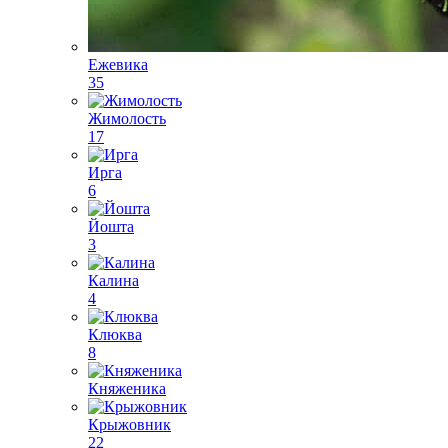
Ежевика
35
Жимолость
17
Ирга
6
Йошта
3
Калина
4
Клюква
8
Княженика
Крыжовник
22