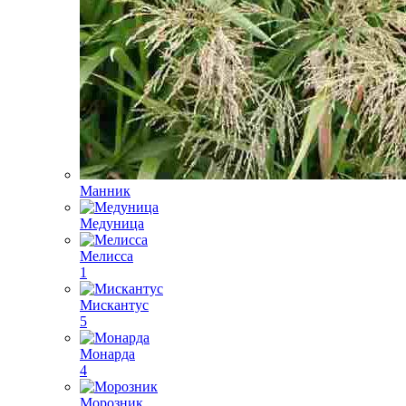
Манник
Медуница
Мелисса
1
Мискантус
5
Монарда
4
Морозник