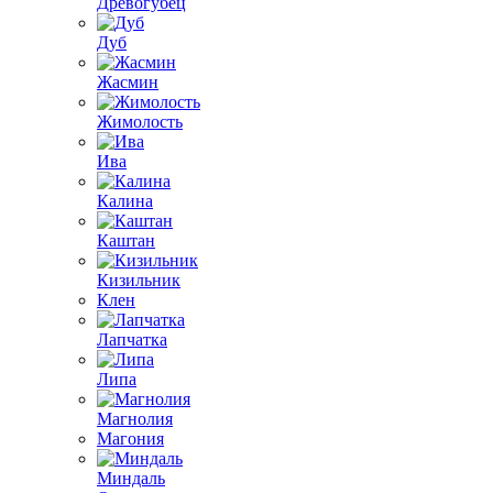
Древогубец
Дуб
Жасмин
Жимолость
Ива
Калина
Каштан
Кизильник
Клен
Лапчатка
Липа
Магнолия
Магония
Миндаль