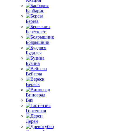
Акация
Барбарис
Береза
Бересклет
Боярышник
Буддлея
Бузина
Вейгела
Вереск
Виноград
Вяз
Гортензия
Дерен