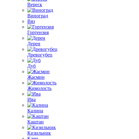
Вереск
Виноград
Вяз
Гортензия
Дерен
Древогубец
Дуб
Жасмин
Жимолость
Ива
Калина
Каштан
Кизильник
Клен