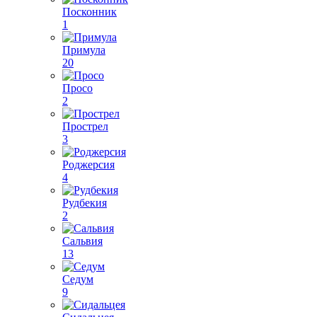
Посконник
1
Примула
20
Просо
2
Прострел
3
Роджерсия
4
Рудбекия
2
Сальвия
13
Седум
9