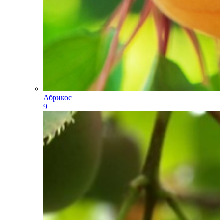
Абрикос
9