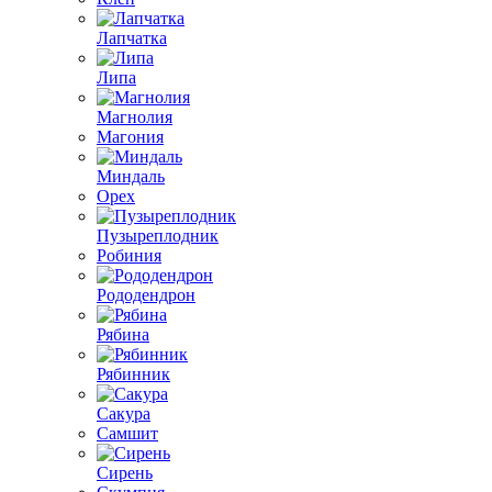
Лапчатка
Липа
Магнолия
Магония
Миндаль
Орех
Пузыреплодник
Робиния
Рододендрон
Рябина
Рябинник
Сакура
Самшит
Сирень