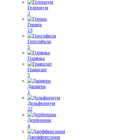
Гелениум
3
Герань
13
Гипсофила
5
Горянка
Гравилат
5
Дармера
1
Дельфиниум
22
Дербенник
4
Джефферсония