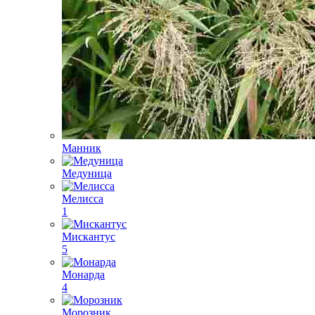
Манник
Медуница
Мелисса
1
Мискантус
5
Монарда
4
Морозник