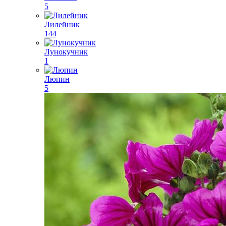
5
Лилейник
144
Лунокучник
1
Люпин
5