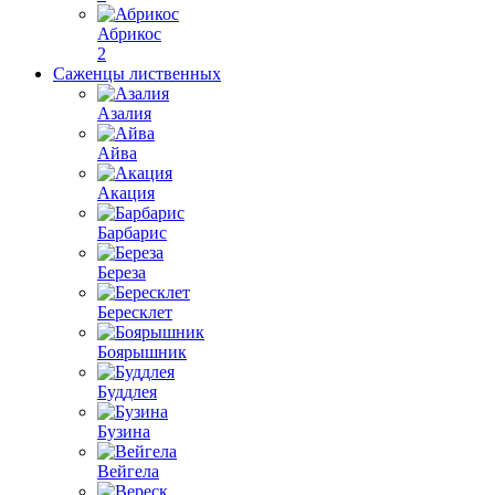
Абрикос
2
Саженцы лиственных
Азалия
Айва
Акация
Барбарис
Береза
Бересклет
Боярышник
Буддлея
Бузина
Вейгела