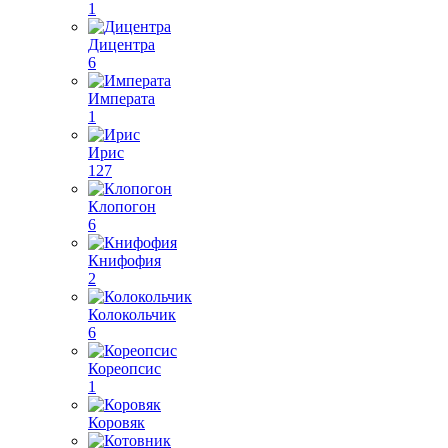
1
Дицентра
6
Императа
1
Ирис
127
Клопогон
6
Книфофия
2
Колокольчик
6
Кореопсис
1
Коровяк