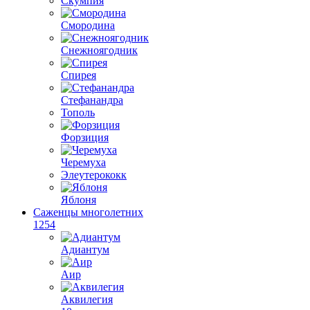
Скумпия
Смородина
Снежноягодник
Спирея
Стефанандра
Тополь
Форзиция
Черемуха
Элеутерококк
Яблоня
Саженцы многолетних
1254
Адиантум
Аир
Аквилегия