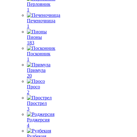
Перловник
1
Печеночница
1
Пионы
183
Посконник
1
Примула
20
Просо
2
Прострел
3
Роджерсия
4
Рудбекия