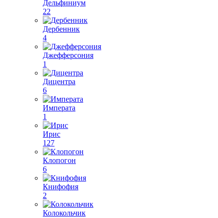
Дельфиниум
22
Дербенник
4
Джефферсония
1
Дицентра
6
Императа
1
Ирис
127
Клопогон
6
Книфофия
2
Колокольчик