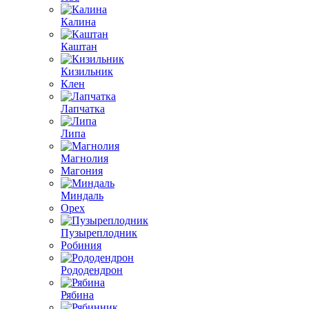
Калина
Каштан
Кизильник
Клен
Лапчатка
Липа
Магнолия
Магония
Миндаль
Орех
Пузыреплодник
Робиния
Рододендрон
Рябина