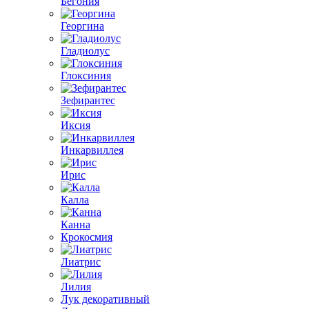
Бегония
Георгина
Гладиолус
Глоксиния
Зефирантес
Иксия
Инкарвиллея
Ирис
Калла
Канна
Крокосмия
Лиатрис
Лилия
Лук декоративный