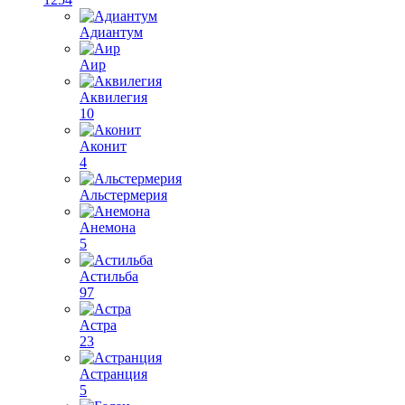
Адиантум
Аир
Аквилегия
10
Аконит
4
Альстермерия
Анемона
5
Астильба
97
Астра
23
Астранция
5