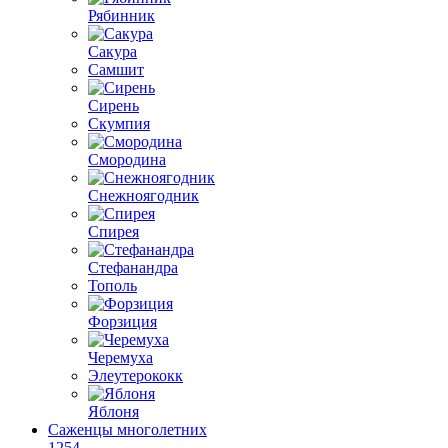
Рябинник
Сакура
Самшит
Сирень
Скумпия
Смородина
Снежноягодник
Спирея
Стефанандра
Тополь
Форзиция
Черемуха
Элеутерококк
Яблоня
Саженцы многолетних
1254