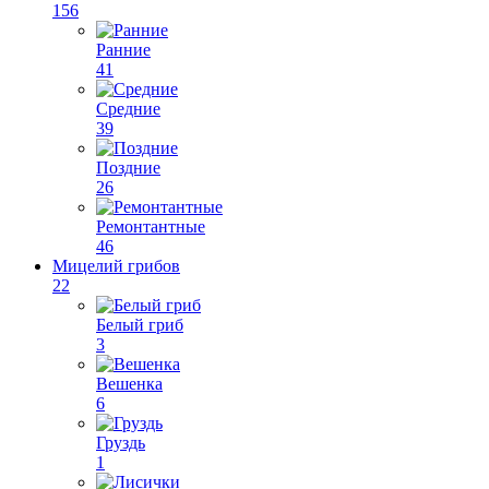
156
Ранние
41
Средние
39
Поздние
26
Ремонтантные
46
Мицелий грибов
22
Белый гриб
3
Вешенка
6
Груздь
1