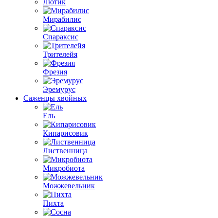
Лютик
Мирабилис
Спараксис
Трителейя
Фрезия
Эремурус
Саженцы хвойных
Ель
Кипарисовик
Лиственница
Микробиота
Можжевельник
Пихта