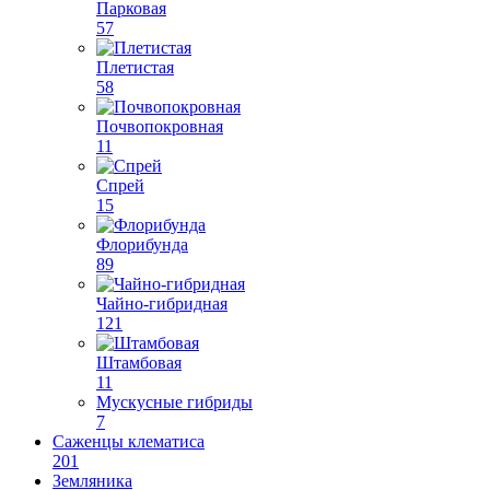
Парковая
57
Плетистая
58
Почвопокровная
11
Спрей
15
Флорибунда
89
Чайно-гибридная
121
Штамбовая
11
Мускусные гибриды
7
Саженцы клематиса
201
Земляника