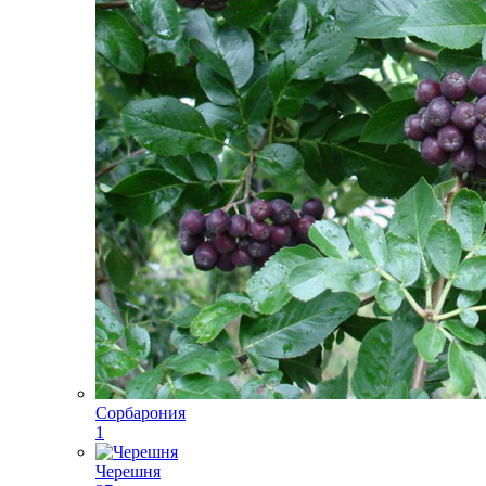
Сорбарония
1
Черешня