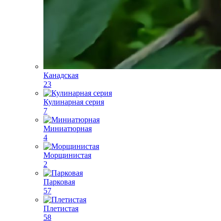
Канадская
23
Кулинарная серия
7
Миниатюрная
4
Морщинистая
2
Парковая
57
Плетистая
58