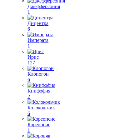
Джефферсония
1
Дицентра
6
Императа
1
Ирис
127
Клопогон
6
Книфофия
2
Колокольчик
6
Кореопсис
1