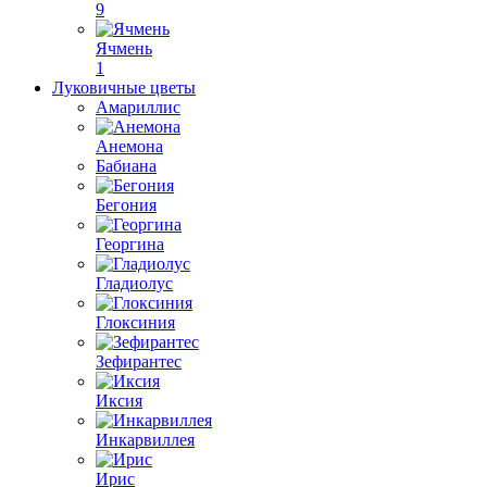
9
Ячмень
1
Луковичные цветы
Амариллис
Анемона
Бабиана
Бегония
Георгина
Гладиолус
Глоксиния
Зефирантес
Иксия
Инкарвиллея
Ирис