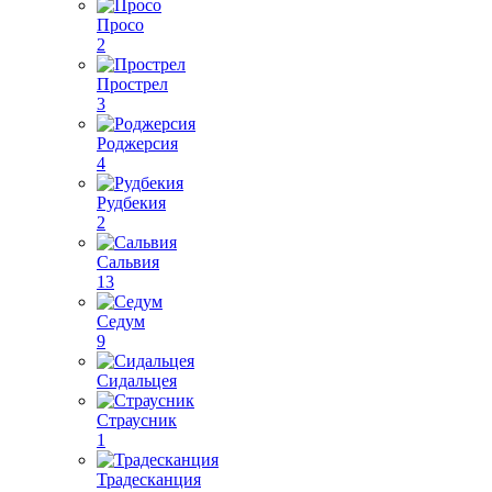
Просо
2
Прострел
3
Роджерсия
4
Рудбекия
2
Сальвия
13
Седум
9
Сидальцея
Страусник
1
Традесканция