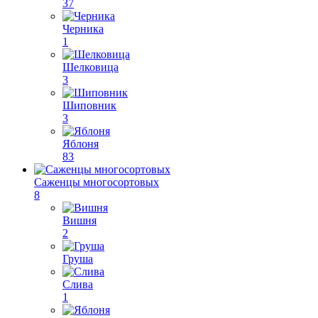
37
Черника
1
Шелковица
3
Шиповник
3
Яблоня
83
Саженцы многосортовых
8
Вишня
2
Груша
Слива
1