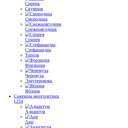
Сирень
Скумпия
Смородина
Снежноягодник
Спирея
Стефанандра
Тополь
Форзиция
Черемуха
Элеутерококк
Яблоня
Саженцы многолетних
1254
Адиантум
Аир