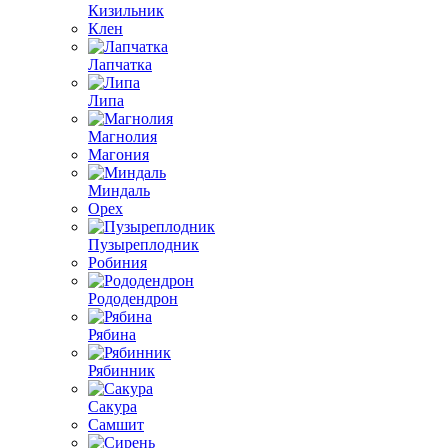
Кизильник
Клен
Лапчатка
Липа
Магнолия
Магония
Миндаль
Орех
Пузыреплодник
Робиния
Рододендрон
Рябина
Рябинник
Сакура
Самшит