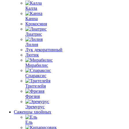
Калла
Канна
Крокосмия
Лиатрис
Лилия
Лук декоративный
Лютик
Мирабилис
Спараксис
Трителейя
Фрезия
Эремурус
Саженцы хвойных
Ель