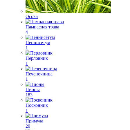
Осока
Пампасная трава
4
Пеннисетум
1
Перловник
1
Печеночница
1
Пионы
183
Посконник
1
Примула
20