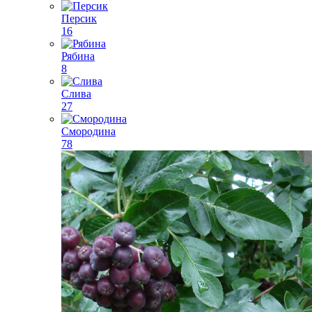
Персик
16
Рябина
8
Слива
27
Смородина
78