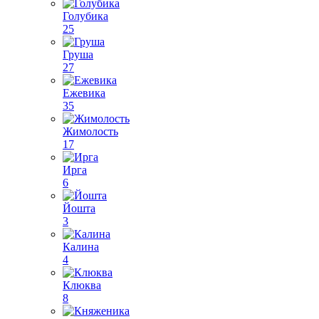
Голубика
25
Груша
27
Ежевика
35
Жимолость
17
Ирга
6
Йошта
3
Калина
4
Клюква
8