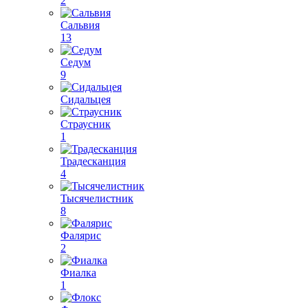
2
Сальвия
13
Седум
9
Сидальцея
Страусник
1
Традесканция
4
Тысячелистник
8
Фалярис
2
Фиалка
1