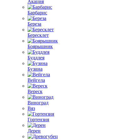
Акация
Барбарис
Береза
Бересклет
Боярышник
Буддлея
Бузина
Вейгела
Вереск
Виноград
Вяз
Гортензия
Дерен