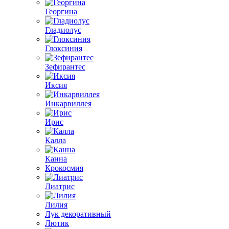
Георгина
Гладиолус
Глоксиния
Зефирантес
Иксия
Инкарвиллея
Ирис
Калла
Канна
Крокосмия
Лиатрис
Лилия
Лук декоративный
Лютик