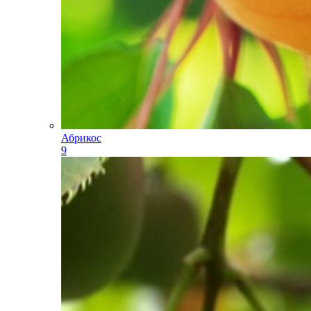
Абрикос
9