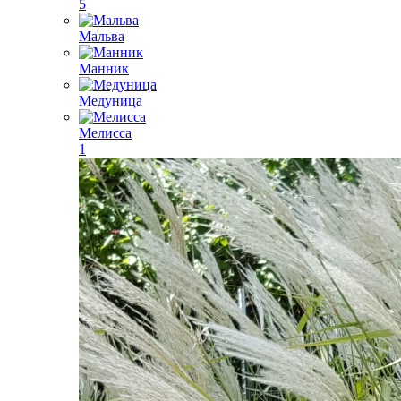
5
Мальва
Манник
Медуница
Мелисса
1