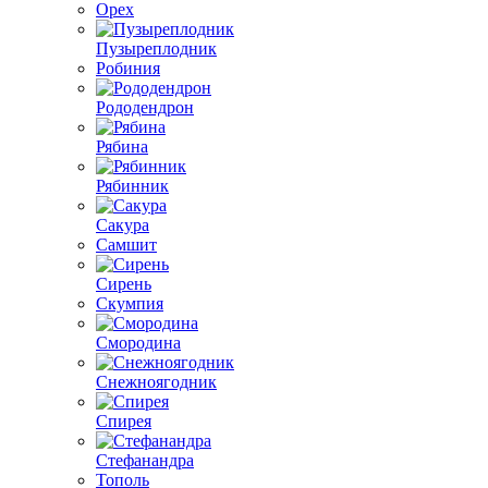
Орех
Пузыреплодник
Робиния
Рододендрон
Рябина
Рябинник
Сакура
Самшит
Сирень
Скумпия
Смородина
Снежноягодник
Спирея
Стефанандра
Тополь