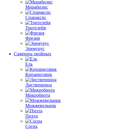
Мирабилис
Спараксис
Трителейя
Фрезия
Эремурус
Саженцы хвойных
Ель
Кипарисовик
Лиственница
Микробиота
Можжевельник
Пихта
Сосна