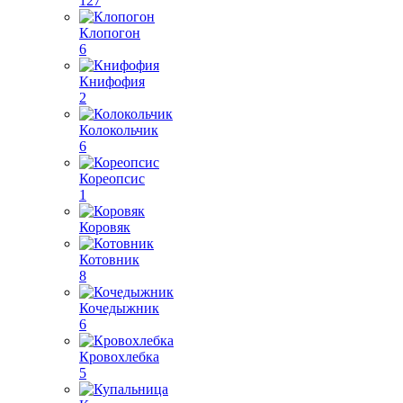
127
Клопогон
6
Книфофия
2
Колокольчик
6
Кореопсис
1
Коровяк
Котовник
8
Кочедыжник
6
Кровохлебка
5