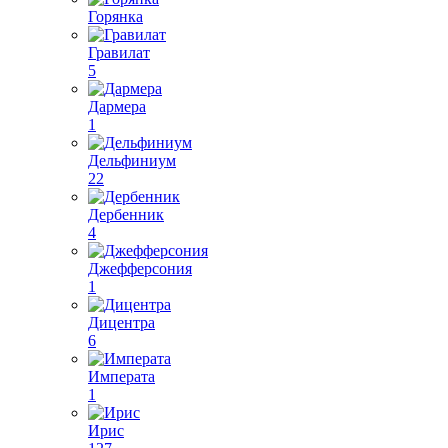
Горянка
Гравилат
5
Дармера
1
Дельфиниум
22
Дербенник
4
Джефферсония
1
Дицентра
6
Императа
1
Ирис