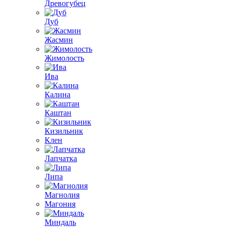
Древогубец
Дуб
Жасмин
Жимолость
Ива
Калина
Каштан
Кизильник
Клен
Лапчатка
Липа
Магнолия
Магония
Миндаль