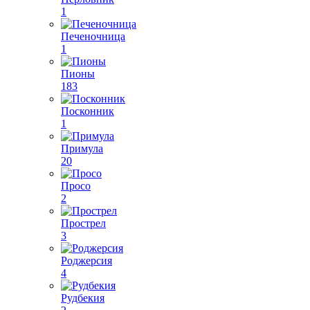
1
Печеночница
1
Пионы
183
Посконник
1
Примула
20
Просо
2
Прострел
3
Роджерсия
4
Рудбекия