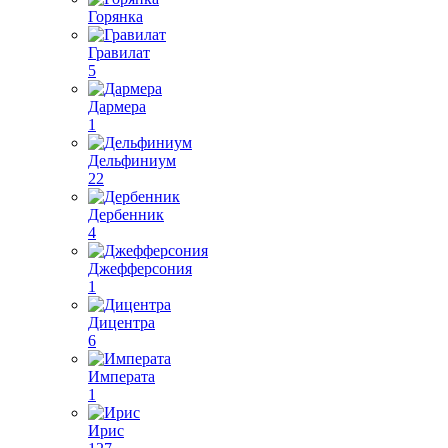
Горянка
Гравилат
5
Дармера
1
Дельфиниум
22
Дербенник
4
Джефферсония
1
Дицентра
6
Императа
1
Ирис