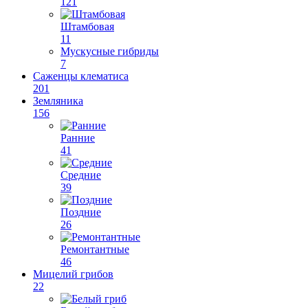
121
Штамбовая
11
Мускусные гибриды
7
Саженцы клематиса
201
Земляника
156
Ранние
41
Средние
39
Поздние
26
Ремонтантные
46
Мицелий грибов
22