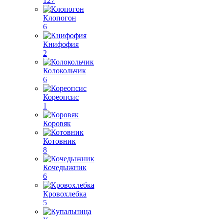
127
Клопогон
6
Книфофия
2
Колокольчик
6
Кореопсис
1
Коровяк
Котовник
8
Кочедыжник
6
Кровохлебка
5