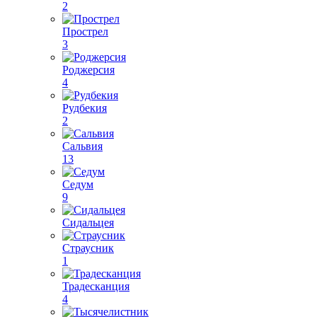
2
Прострел
3
Роджерсия
4
Рудбекия
2
Сальвия
13
Седум
9
Сидальцея
Страусник
1
Традесканция
4