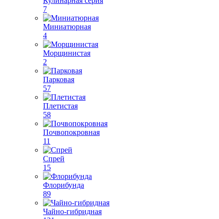
Кулинарная серия
7
Миниатюрная
4
Морщинистая
2
Парковая
57
Плетистая
58
Почвопокровная
11
Спрей
15
Флорибунда
89
Чайно-гибридная