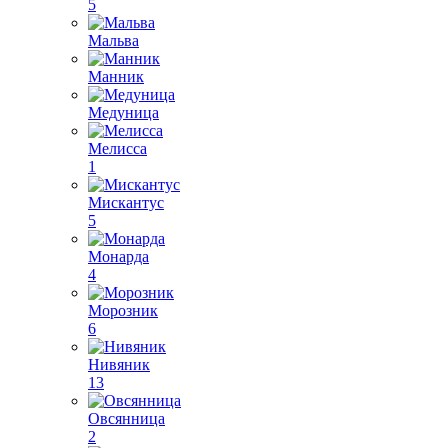
5
Мальва
Манник
Медуница
Мелисса
1
Мискантус
5
Монарда
4
Морозник
6
Нивяник
13
Овсянница
2