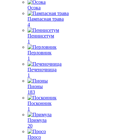
Осока
Пампасная трава
4
Пеннисетум
1
Перловник
1
Печеночница
1
Пионы
183
Посконник
1
Примула
20
Просо