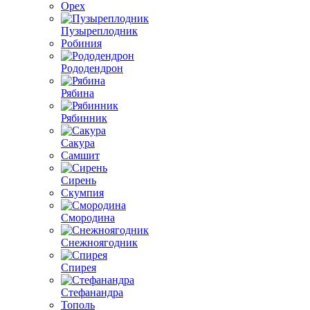
Орех
Пузыреплодник
Робиния
Рододендрон
Рябина
Рябинник
Сакура
Самшит
Сирень
Скумпия
Смородина
Снежноягодник
Спирея
Стефанандра
Тополь