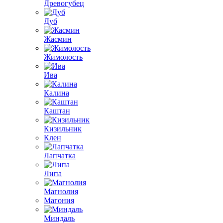
Древогубец
Дуб
Жасмин
Жимолость
Ива
Калина
Каштан
Кизильник
Клен
Лапчатка
Липа
Магнолия
Магония
Миндаль