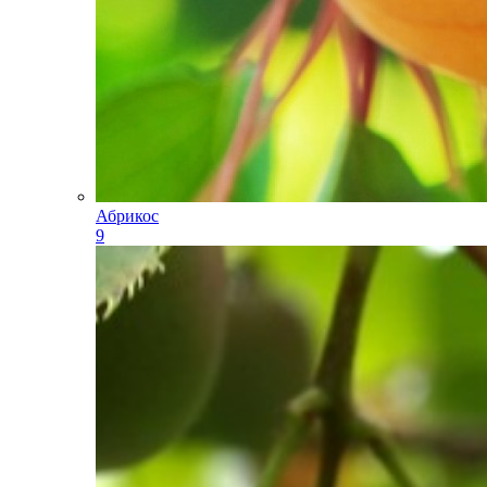
Абрикос
9