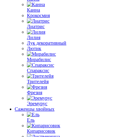
Канна
Крокосмия
Лиатрис
Лилия
Лук декоративный
Лютик
Мирабилис
Спараксис
Трителейя
Фрезия
Эремурус
Саженцы хвойных
Ель
Кипарисовик