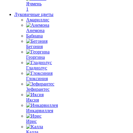
Ячмень
1
Луковичные цветы
Амариллис
Анемона
Бабиана
Бегония
Георгина
Гладиолус
Глоксиния
Зефирантес
Иксия
Инкарвиллея
Ирис
Калла