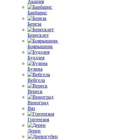
Акация
Барбарис
Береза
Бересклет
Боярышник
Буддлея
Бузина
Вейгела
Вереск
Виноград
Вяз
Гортензия
Дерен