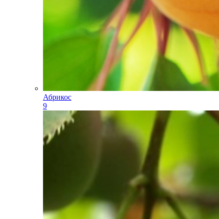
Абрикос
9