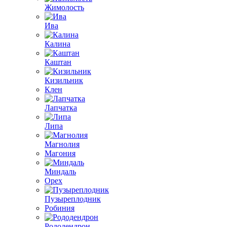
Жимолость
Ива
Калина
Каштан
Кизильник
Клен
Лапчатка
Липа
Магнолия
Магония
Миндаль
Орех
Пузыреплодник
Робиния
Рододендрон