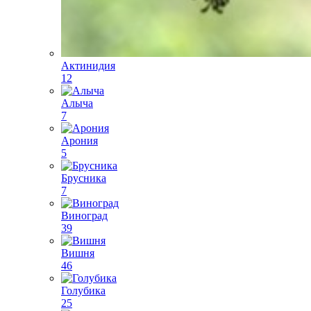
Актинидия
12
Алыча
7
Арония
5
Брусника
7
Виноград
39
Вишня
46
Голубика
25