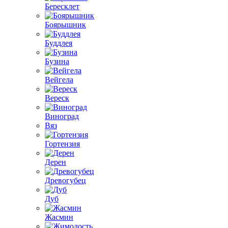
Бересклет
Боярышник
Буддлея
Бузина
Вейгела
Вереск
Виноград
Вяз
Гортензия
Дерен
Древогубец
Дуб
Жасмин