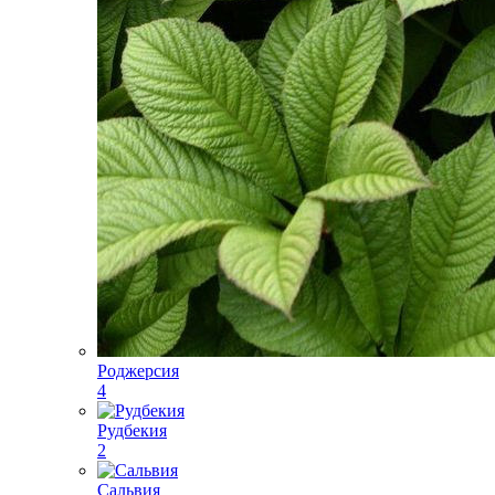
Роджерсия
4
Рудбекия
2
Сальвия