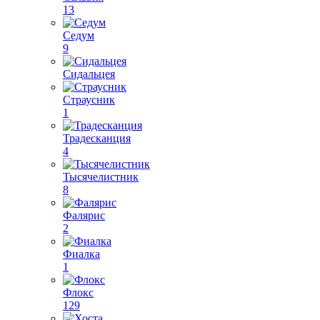
13
Седум
9
Сидальцея
Страусник
1
Традесканция
4
Тысячелистник
8
Фалярис
2
Фиалка
1
Флокс
129