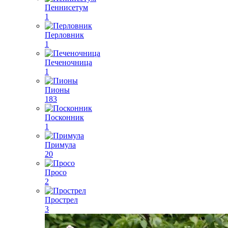
Пеннисетум
1
Перловник
1
Печеночница
1
Пионы
183
Посконник
1
Примула
20
Просо
2
Прострел
3