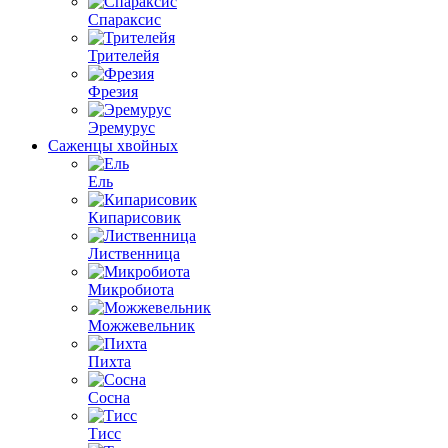
Спараксис
Трителейя
Фрезия
Эремурус
Саженцы хвойных
Ель
Кипарисовик
Лиственница
Микробиота
Можжевельник
Пихта
Сосна
Тисс