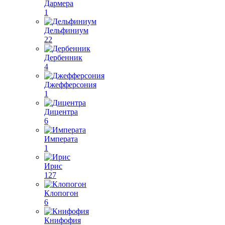
Дармера
1
Дельфиниум
22
Дербенник
4
Джефферсония
1
Дицентра
6
Императа
1
Ирис
127
Клопогон
6
Книфофия