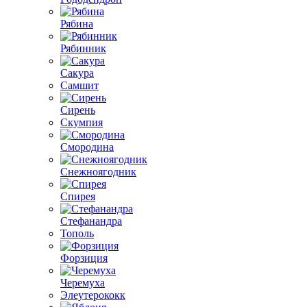
Рябина
Рябинник
Сакура
Самшит
Сирень
Скумпия
Смородина
Снежноягодник
Спирея
Стефанандра
Тополь
Форзиция
Черемуха
Элеутерококк