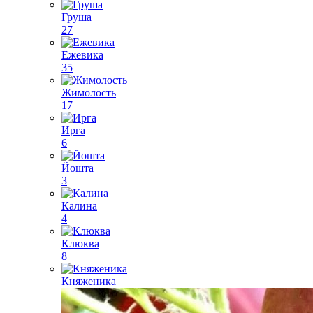
Груша
27
Ежевика
35
Жимолость
17
Ирга
6
Йошта
3
Калина
4
Клюква
8
Княженика