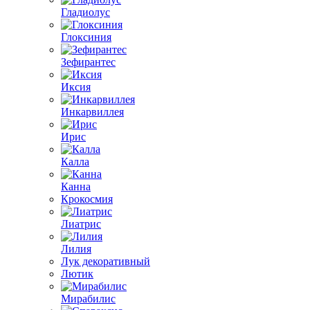
Гладиолус
Глоксиния
Зефирантес
Иксия
Инкарвиллея
Ирис
Калла
Канна
Крокосмия
Лиатрис
Лилия
Лук декоративный
Лютик
Мирабилис