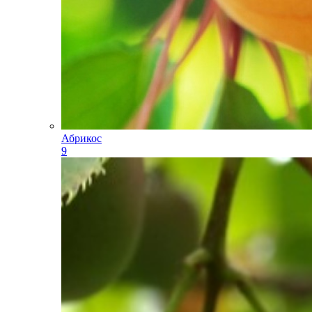
Абрикос
9