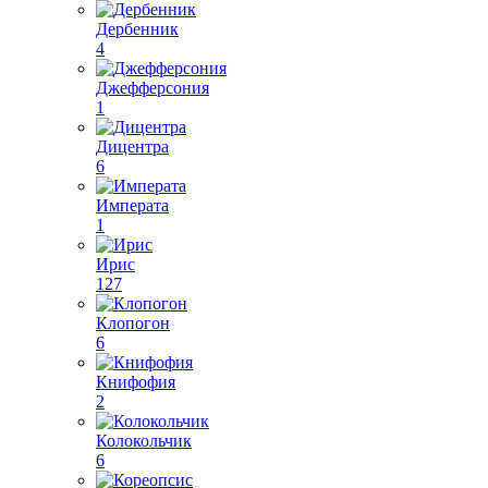
Дербенник
4
Джефферсония
1
Дицентра
6
Императа
1
Ирис
127
Клопогон
6
Книфофия
2
Колокольчик
6