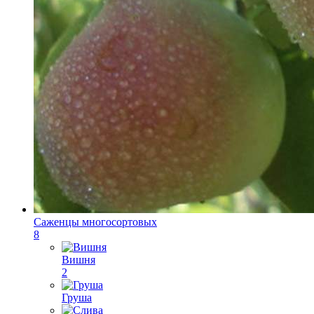
Саженцы многосортовых
8
Вишня
2
Груша