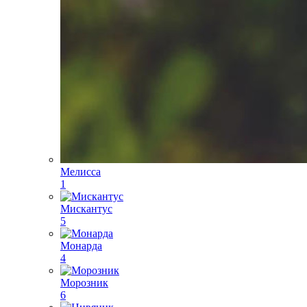
Мелисса
1
Мискантус
5
Монарда
4
Морозник
6