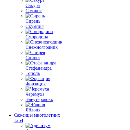
Сакура
Самшит
Сирень
Скумпия
Смородина
Снежноягодник
Спирея
Стефанандра
Тополь
Форзиция
Черемуха
Элеутерококк
Яблоня
Саженцы многолетних
1254