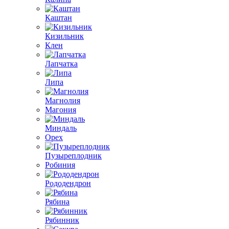
Каштан
Кизильник
Клен
Лапчатка
Липа
Магнолия
Магония
Миндаль
Орех
Пузыреплодник
Робиния
Рододендрон
Рябина
Рябинник