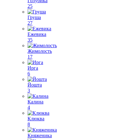
Голубика
25
Груша
27
Ежевика
35
Жимолость
17
Ирга
6
Йошта
3
Калина
4
Клюква
8
Княженика