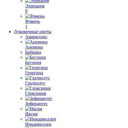
Эхинацея
9
Ячмень
1
Луковичные цветы
Амариллис
Анемона
Бабиана
Бегония
Георгина
Гладиолус
Глоксиния
Зефирантес
Иксия
Инкарвиллея