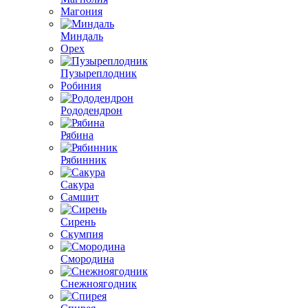
Магония
Миндаль
Орех
Пузыреплодник
Робиния
Рододендрон
Рябина
Рябинник
Сакура
Самшит
Сирень
Скумпия
Смородина
Снежноягодник