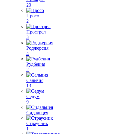
20
Просо
2
Прострел
3
Роджерсия
4
Рудбекия
2
Сальвия
13
Седум
9
Сидальцея
Страусник
1