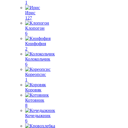
1
Ирис
127
Клопогон
6
Книфофия
2
Колокольчик
6
Кореопсис
1
Коровяк
Котовник
8
Кочедыжник
6