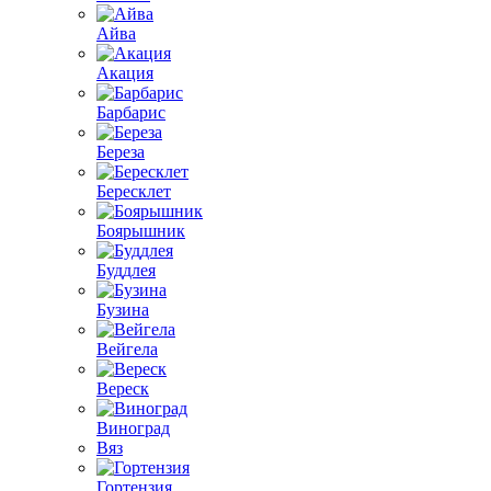
Айва
Акация
Барбарис
Береза
Бересклет
Боярышник
Буддлея
Бузина
Вейгела
Вереск
Виноград
Вяз
Гортензия