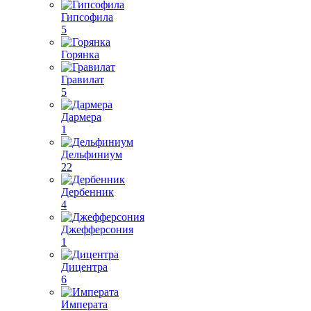
Гипсофила
5
Горянка
Гравилат
5
Дармера
1
Дельфиниум
22
Дербенник
4
Джефферсония
1
Дицентра
6
Императа