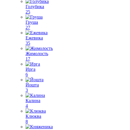
Голубика
25
Груша
27
Ежевика
35
Жимолость
17
Ирга
6
Йошта
3
Калина
4
Клюква
8