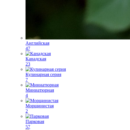
Английская
47
Канадская
23
Кулинарная серия
7
Миниатюрная
4
Морщинистая
2
Парковая
57