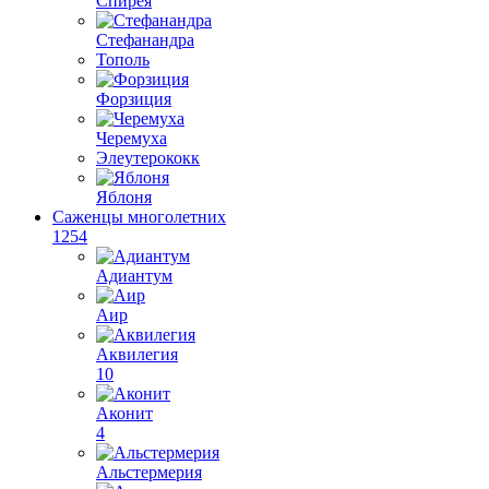
Спирея
Стефанандра
Тополь
Форзиция
Черемуха
Элеутерококк
Яблоня
Саженцы многолетних
1254
Адиантум
Аир
Аквилегия
10
Аконит
4
Альстермерия