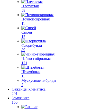
Плетистая
58
Почвопокровная
11
Спрей
15
Флорибунда
89
Чайно-гибридная
121
Штамбовая
11
Мускусные гибриды
7
Саженцы клематиса
201
Земляника
156