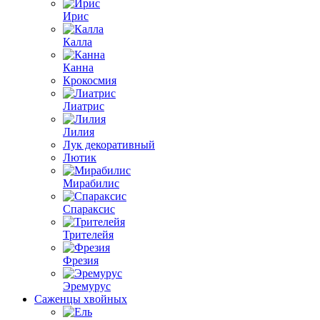
Ирис
Калла
Канна
Крокосмия
Лиатрис
Лилия
Лук декоративный
Лютик
Мирабилис
Спараксис
Трителейя
Фрезия
Эремурус
Саженцы хвойных