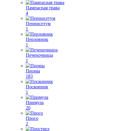
Пампасная трава
4
Пеннисетум
1
Перловник
1
Печеночница
1
Пионы
183
Посконник
1
Примула
20
Просо
2