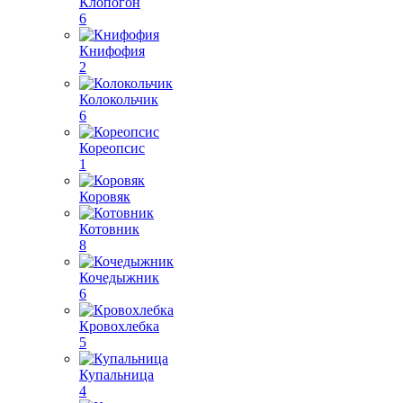
Клопогон
6
Книфофия
2
Колокольчик
6
Кореопсис
1
Коровяк
Котовник
8
Кочедыжник
6
Кровохлебка
5
Купальница
4