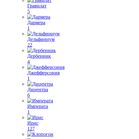
Гравилат
5
Дармера
1
Дельфиниум
22
Дербенник
4
Джефферсония
1
Дицентра
6
Императа
1
Ирис
127