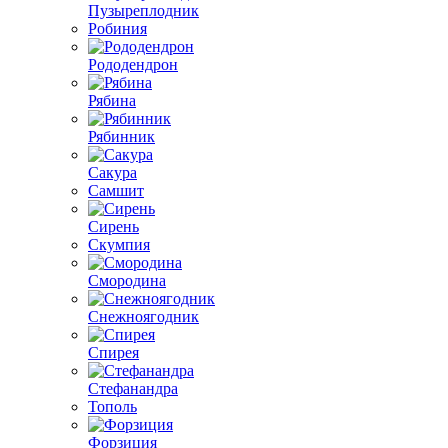
Пузыреплодник
Робиния
Рододендрон
Рябина
Рябинник
Сакура
Самшит
Сирень
Скумпия
Смородина
Снежноягодник
Спирея
Стефанандра
Тополь
Форзиция