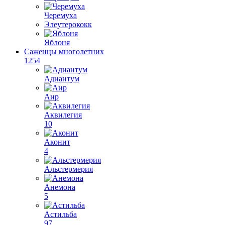
Черемуха
Элеутерококк
Яблоня
Саженцы многолетних
1254
Адиантум
Аир
Аквилегия
10
Аконит
4
Альстермерия
Анемона
5
Астильба
97