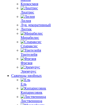
Крокосмия
Лиатрис
Лилия
Лук декоративный
Лютик
Мирабилис
Спараксис
Трителейя
Фрезия
Эремурус
Саженцы хвойных
Ель
Кипарисовик
Лиственница