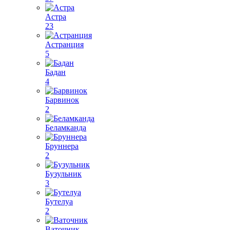
Астра
23
Астранция
5
Бадан
4
Барвинок
2
Беламканда
Бруннера
2
Бузульник
3
Бутелуа
2
Ваточник