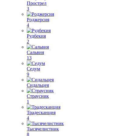
Прострел
3
Роджерсия
4
Рудбекия
2
Сальвия
13
Седум
9
Сидальцея
Страусник
1
Традесканция
4
Тысячелистник
8