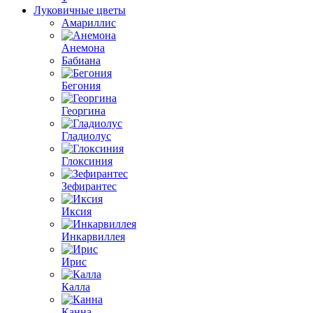
Луковичные цветы
Амариллис
Анемона
Бабиана
Бегония
Георгина
Гладиолус
Глоксиния
Зефирантес
Иксия
Инкарвиллея
Ирис
Калла
Канна