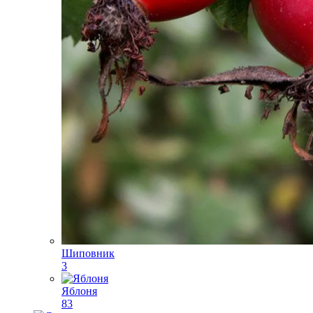
Шиповник
3
Яблоня
83