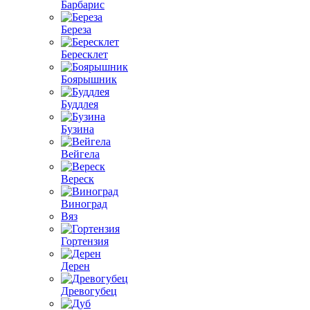
Барбарис
Береза
Бересклет
Боярышник
Буддлея
Бузина
Вейгела
Вереск
Виноград
Вяз
Гортензия
Дерен
Древогубец