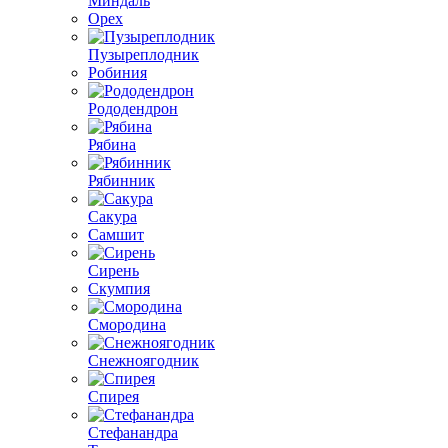
Миндаль
Орех
Пузыреплодник
Робиния
Рододендрон
Рябина
Рябинник
Сакура
Самшит
Сирень
Скумпия
Смородина
Снежноягодник
Спирея
Стефанандра