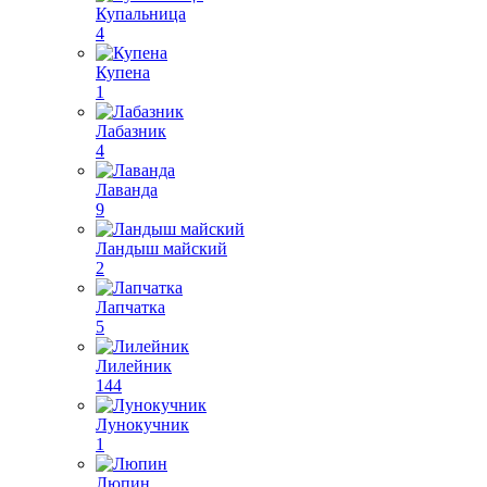
Купальница
4
Купена
1
Лабазник
4
Лаванда
9
Ландыш майский
2
Лапчатка
5
Лилейник
144
Лунокучник
1
Люпин