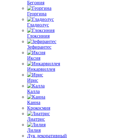
Бегония
Георгина
Гладиолус
Глоксиния
Зефирантес
Иксия
Инкарвиллея
Ирис
Калла
Канна
Крокосмия
Лиатрис
Лилия
Лук декоративный