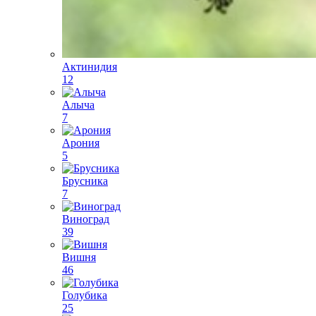
Актинидия
12
Алыча
7
Арония
5
Брусника
7
Виноград
39
Вишня
46
Голубика
25