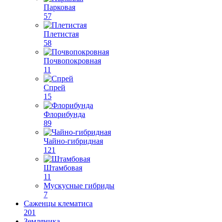
Парковая
57
Плетистая
58
Почвопокровная
11
Спрей
15
Флорибунда
89
Чайно-гибридная
121
Штамбовая
11
Мускусные гибриды
7
Саженцы клематиса
201
Земляника