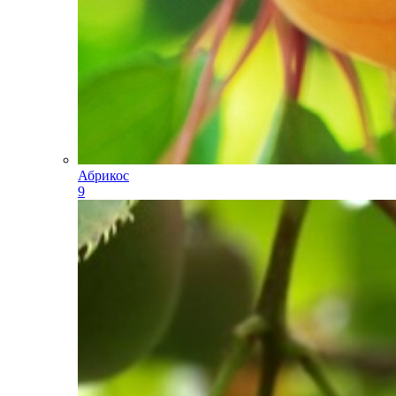
Абрикос
9