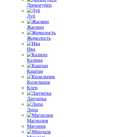
Древогубец
Дуб
Жасмин
Жимолость
Ива
Калина
Каштан
Кизильник
Клен
Лапчатка
Липа
Магнолия
Магония