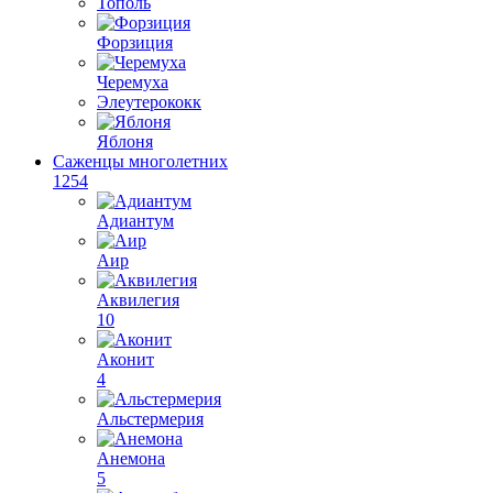
Тополь
Форзиция
Черемуха
Элеутерококк
Яблоня
Саженцы многолетних
1254
Адиантум
Аир
Аквилегия
10
Аконит
4
Альстермерия
Анемона
5