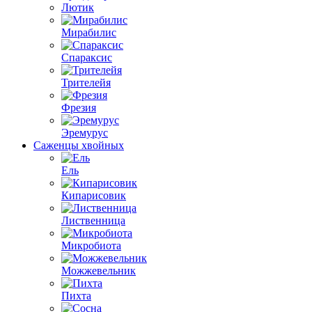
Лютик
Мирабилис
Спараксис
Трителейя
Фрезия
Эремурус
Саженцы хвойных
Ель
Кипарисовик
Лиственница
Микробиота
Можжевельник
Пихта