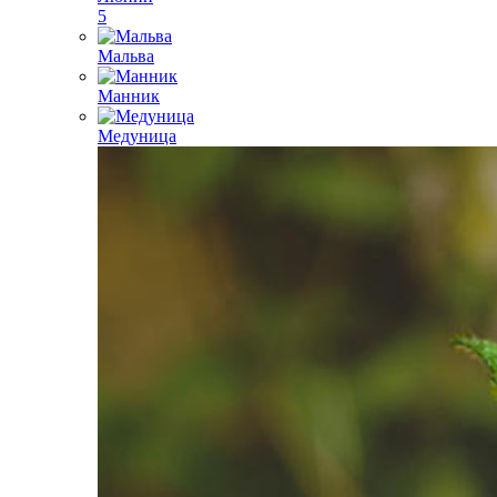
5
Мальва
Манник
Медуница