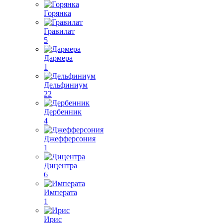
Горянка
Гравилат
5
Дармера
1
Дельфиниум
22
Дербенник
4
Джефферсония
1
Дицентра
6
Императа
1
Ирис