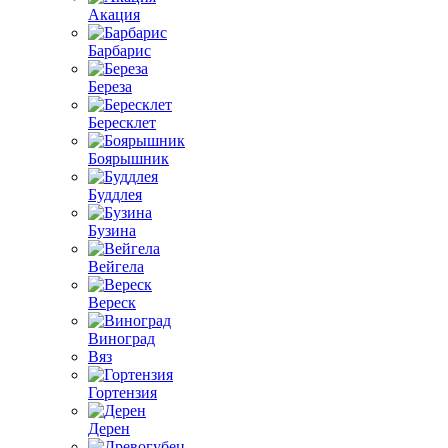
Акация
Барбарис
Береза
Бересклет
Боярышник
Буддлея
Бузина
Вейгела
Вереск
Виноград
Вяз
Гортензия
Дерен