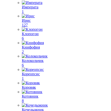
Императа
1
Ирис
127
Клопогон
6
Книфофия
2
Колокольчик
6
Кореопсис
1
Коровяк
Котовник
8
Кочедыжник