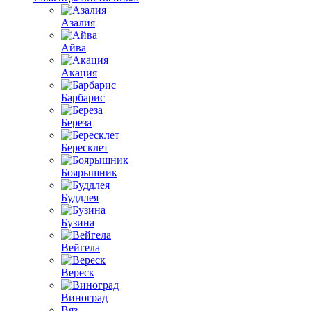
Азалия
Айва
Акация
Барбарис
Береза
Бересклет
Боярышник
Буддлея
Бузина
Вейгела
Вереск
Виноград
Вяз