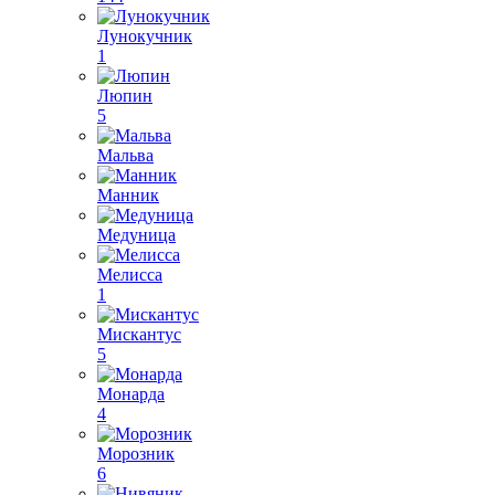
Лунокучник
1
Люпин
5
Мальва
Манник
Медуница
Мелисса
1
Мискантус
5
Монарда
4
Морозник
6