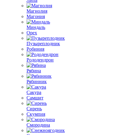
Липа
Магнолия
Магония
Миндаль
Орех
Пузыреплодник
Робиния
Рододендрон
Рябина
Рябинник
Сакура
Самшит
Сирень
Скумпия
Смородина