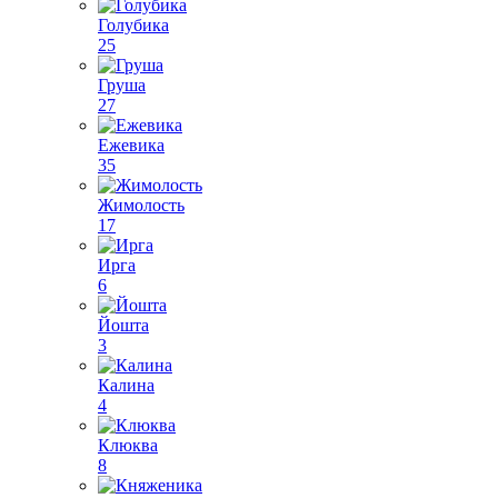
Голубика
25
Груша
27
Ежевика
35
Жимолость
17
Ирга
6
Йошта
3
Калина
4
Клюква
8