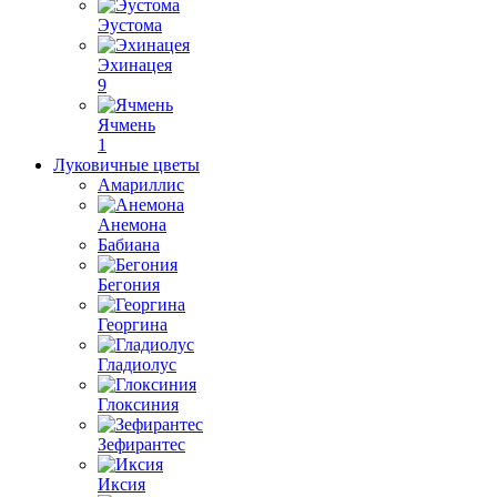
Эустома
Эхинацея
9
Ячмень
1
Луковичные цветы
Амариллис
Анемона
Бабиана
Бегония
Георгина
Гладиолус
Глоксиния
Зефирантес
Иксия