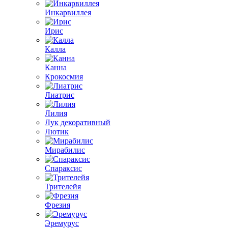
Инкарвиллея
Ирис
Калла
Канна
Крокосмия
Лиатрис
Лилия
Лук декоративный
Лютик
Мирабилис
Спараксис
Трителейя
Фрезия
Эремурус