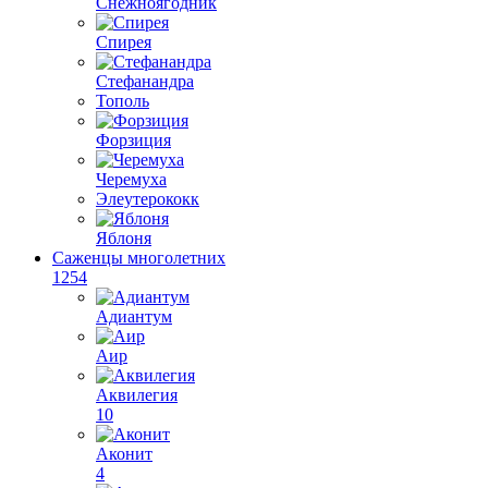
Снежноягодник
Спирея
Стефанандра
Тополь
Форзиция
Черемуха
Элеутерококк
Яблоня
Саженцы многолетних
1254
Адиантум
Аир
Аквилегия
10
Аконит
4