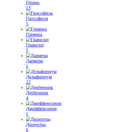
Герань
13
Гипсофила
5
Горянка
Гравилат
5
Дармера
1
Дельфиниум
22
Дербенник
4
Джефферсония
1
Дицентра
6