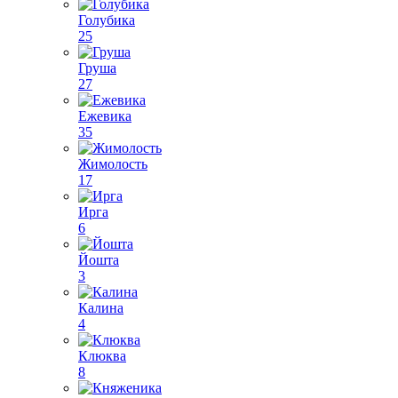
Голубика
25
Груша
27
Ежевика
35
Жимолость
17
Ирга
6
Йошта
3
Калина
4
Клюква
8