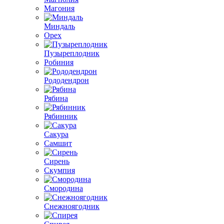
Магония
Миндаль
Орех
Пузыреплодник
Робиния
Рододендрон
Рябина
Рябинник
Сакура
Самшит
Сирень
Скумпия
Смородина
Снежноягодник