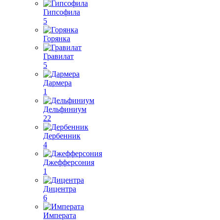
Гипсофила
5
Горянка
Гравилат
5
Дармера
1
Дельфиниум
22
Дербенник
4
Джефферсония
1
Дицентра
6
Императа