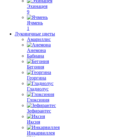
Эхинацея
9
Ячмень
1
Луковичные цветы
Амариллис
Анемона
Бабиана
Бегония
Георгина
Гладиолус
Глоксиния
Зефирантес
Иксия
Инкарвиллея