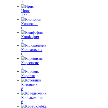
1
Ирис
127
Клопогон
6
Книфофия
2
Колокольчик
6
Кореопсис
1
Коровяк
Котовник
8
Кочедыжник
6