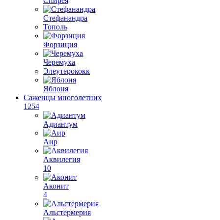
Спирея
Стефанандра
Тополь
Форзиция
Черемуха
Элеутерококк
Яблоня
Саженцы многолетних
1254
Адиантум
Аир
Аквилегия
10
Аконит
4
Альстермерия