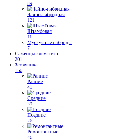
89
Чайно-гибридная
121
Штамбовая
11
Мускусные гибриды
7
Саженцы клематиса
201
Земляника
156
Ранние
41
Средние
39
Поздние
26
Ремонтантные
46