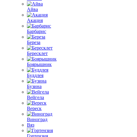
Айва
Акация
Барбарис
Береза
Бересклет
Боярышник
Буддлея
Бузина
Вейгела
Вереск
Виноград
Вяз
Гортензия