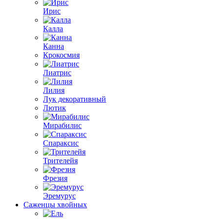
Ирис
Калла
Канна
Крокосмия
Лиатрис
Лилия
Лук декоративный
Лютик
Мирабилис
Спараксис
Трителейя
Фрезия
Эремурус
Саженцы хвойных