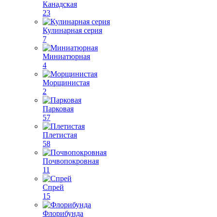
Канадская
23
Кулинарная серия
7
Миниатюрная
4
Морщинистая
2
Парковая
57
Плетистая
58
Почвопокровная
11
Спрей
15
Флорибунда