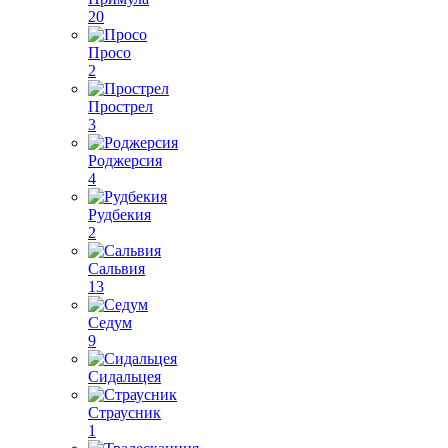
20
Просо
2
Прострел
3
Роджерсия
4
Рудбекия
2
Сальвия
13
Седум
9
Сидальцея
Страусник
1