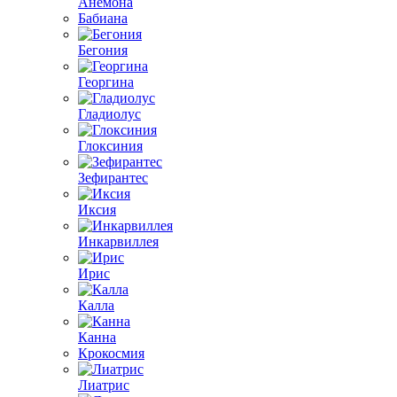
Анемона
Бабиана
Бегония
Георгина
Гладиолус
Глоксиния
Зефирантес
Иксия
Инкарвиллея
Ирис
Калла
Канна
Крокосмия
Лиатрис