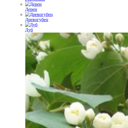
Дерен
Древогубец
Дуб