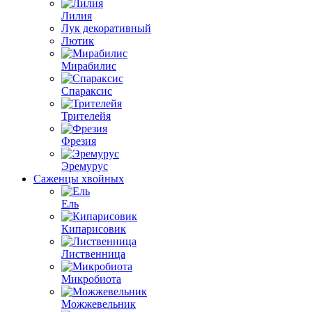
Лилия
Лук декоративный
Лютик
Мирабилис
Спараксис
Трителейя
Фрезия
Эремурус
Саженцы хвойных
Ель
Кипарисовик
Лиственница
Микробиота
Можжевельник