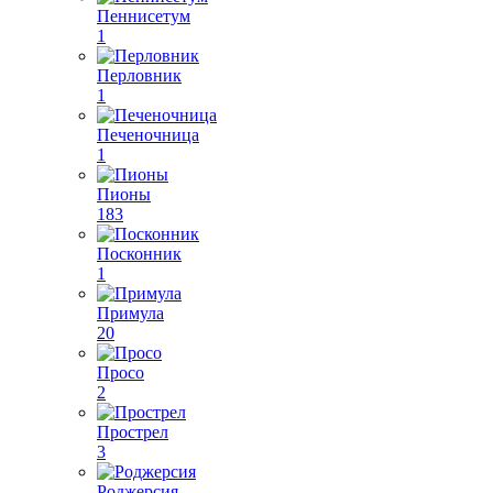
Пеннисетум
1
Перловник
1
Печеночница
1
Пионы
183
Посконник
1
Примула
20
Просо
2
Прострел
3
Роджерсия