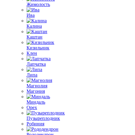
Жимолость
Ива
Калина
Каштан
Кизильник
Клен
Лапчатка
Липа
Магнолия
Магония
Миндаль
Орех
Пузыреплодник
Робиния
Рододендрон