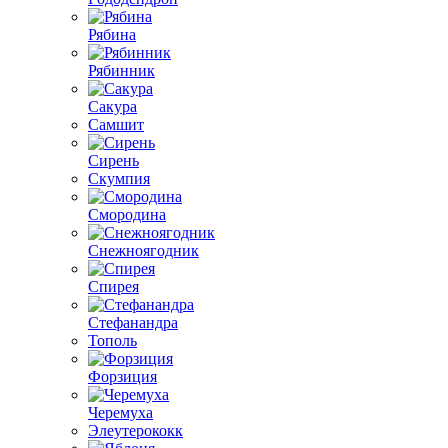
Рябина
Рябинник
Сакура
Самшит
Сирень
Скумпия
Смородина
Снежноягодник
Спирея
Стефанандра
Тополь
Форзиция
Черемуха
Элеутерококк