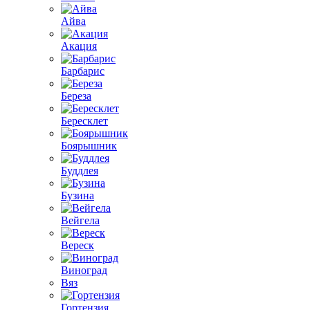
Айва
Акация
Барбарис
Береза
Бересклет
Боярышник
Буддлея
Бузина
Вейгела
Вереск
Виноград
Вяз
Гортензия