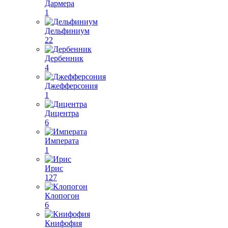
Дармера
1
Дельфиниум
22
Дербенник
4
Джефферсония
1
Дицентра
6
Императа
1
Ирис
127
Клопогон
6
Книфофия