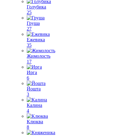
Голубика
25
Груша
27
Ежевика
35
Жимолость
17
Ирга
6
Йошта
3
Калина
4
Клюква
8