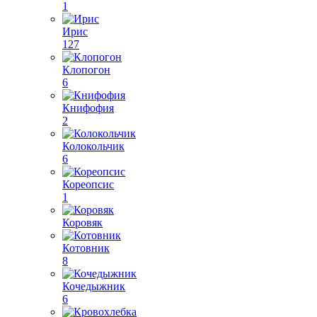
1
Ирис
127
Клопогон
6
Книфофия
2
Колокольчик
6
Кореопсис
1
Коровяк
Котовник
8
Кочедыжник
6