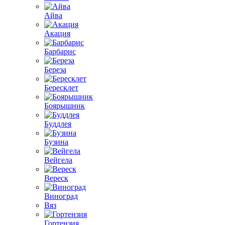
Айва
Акация
Барбарис
Береза
Бересклет
Боярышник
Буддлея
Бузина
Вейгела
Вереск
Виноград
Вяз
Гортензия