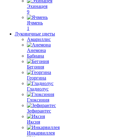
Эхинацея
9
Ячмень
1
Луковичные цветы
Амариллис
Анемона
Бабиана
Бегония
Георгина
Гладиолус
Глоксиния
Зефирантес
Иксия
Инкарвиллея