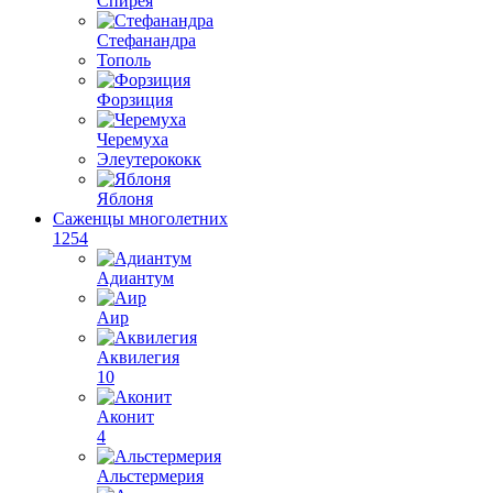
Спирея
Стефанандра
Тополь
Форзиция
Черемуха
Элеутерококк
Яблоня
Саженцы многолетних
1254
Адиантум
Аир
Аквилегия
10
Аконит
4
Альстермерия