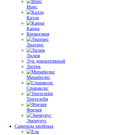
Ирис
Калла
Канна
Крокосмия
Лиатрис
Лилия
Лук декоративный
Лютик
Мирабилис
Спараксис
Трителейя
Фрезия
Эремурус
Саженцы хвойных