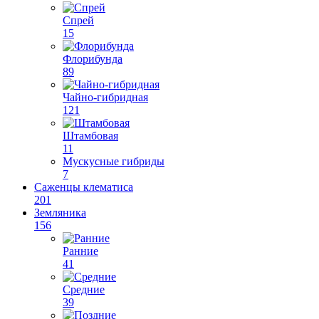
Спрей
15
Флорибунда
89
Чайно-гибридная
121
Штамбовая
11
Мускусные гибриды
7
Саженцы клематиса
201
Земляника
156
Ранние
41
Средние
39