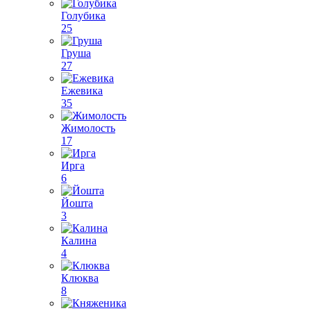
Голубика
25
Груша
27
Ежевика
35
Жимолость
17
Ирга
6
Йошта
3
Калина
4
Клюква
8