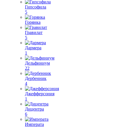
Гипсофила
5
Горянка
Гравилат
5
Дармера
1
Дельфиниум
22
Дербенник
4
Джефферсония
1
Дицентра
6
Императа