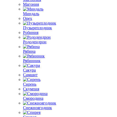
Магония
Миндаль
Орех
Пузыреплодник
Робиния
Рододендрон
Рябина
Рябинник
Сакура
Самшит
Сирень
Скумпия
Смородина
Снежноягодник