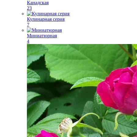
Канадская
23
Кулинарная серия
7
Миниатюрная
4