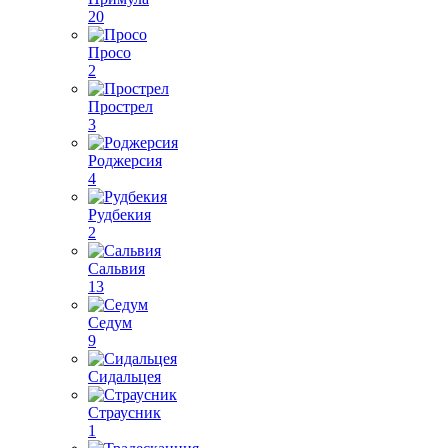
20
Просо
2
Прострел
3
Роджерсия
4
Рудбекия
2
Сальвия
13
Седум
9
Сидальцея
Страусник
1