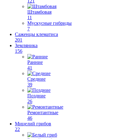
121
Штамбовая
11
Мускусные гибриды
7
Саженцы клематиса
201
Земляника
156
Ранние
41
Средние
39
Поздние
26
Ремонтантные
46
Мицелий грибов
22