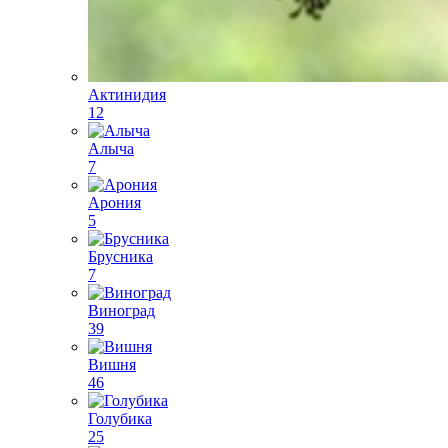
Актинидия
12
Алыча
7
Арония
5
Брусника
7
Виноград
39
Вишня
46
Голубика
25