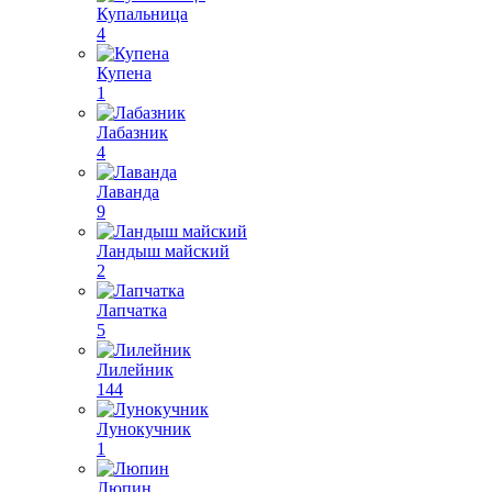
Купальница
4
Купена
1
Лабазник
4
Лаванда
9
Ландыш майский
2
Лапчатка
5
Лилейник
144
Лунокучник
1
Люпин