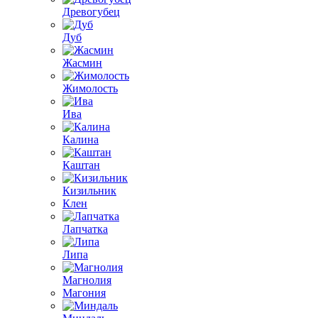
Древогубец
Дуб
Жасмин
Жимолость
Ива
Калина
Каштан
Кизильник
Клен
Лапчатка
Липа
Магнолия
Магония