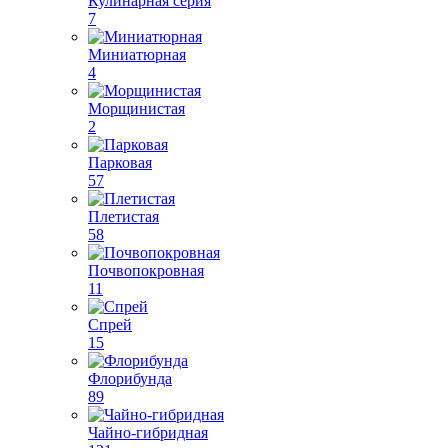
Кулинарная серия
7
Миниатюрная
4
Морщинистая
2
Парковая
57
Плетистая
58
Почвопокровная
11
Спрей
15
Флорибунда
89
Чайно-гибридная