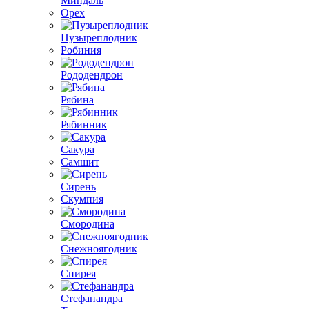
Миндаль
Орех
Пузыреплодник
Робиния
Рододендрон
Рябина
Рябинник
Сакура
Самшит
Сирень
Скумпия
Смородина
Снежноягодник
Спирея
Стефанандра