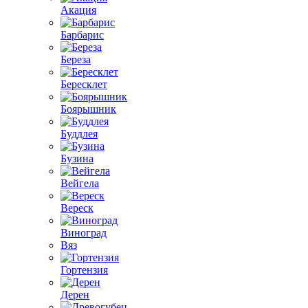
Акация
Барбарис
Береза
Бересклет
Боярышник
Буддлея
Бузина
Вейгела
Вереск
Виноград
Вяз
Гортензия
Дерен