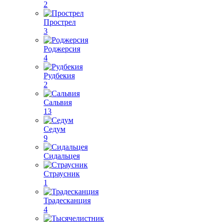
2
Прострел
3
Роджерсия
4
Рудбекия
2
Сальвия
13
Седум
9
Сидальцея
Страусник
1
Традесканция
4