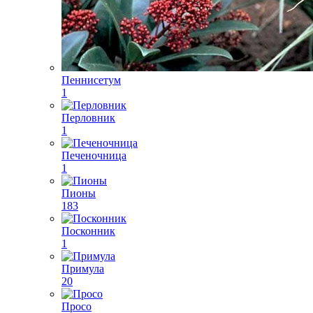
Пеннисетум
1
Перловник
1
Печеночница
1
Пионы
183
Посконник
1
Примула
20
Просо