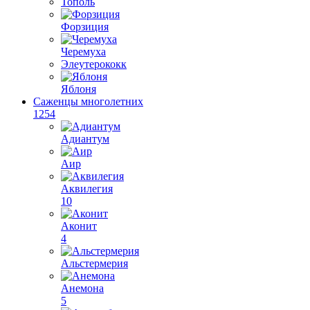
Тополь
Форзиция
Черемуха
Элеутерококк
Яблоня
Саженцы многолетних
1254
Адиантум
Аир
Аквилегия
10
Аконит
4
Альстермерия
Анемона
5