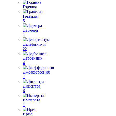
Горянка
Гравилат
5
Дармера
1
Дельфиниум
22
Дербенник
4
Джефферсония
1
Дицентра
6
Императа
1
Ирис