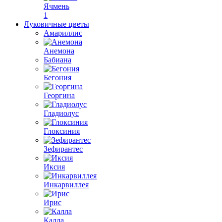
Ячмень
1
Луковичные цветы
Амариллис
Анемона
Бабиана
Бегония
Георгина
Гладиолус
Глоксиния
Зефирантес
Иксия
Инкарвиллея
Ирис
Калла