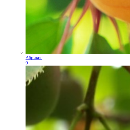
Абрикос
9