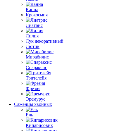
Канна
Крокосмия
Лиатрис
Лилия
Лук декоративный
Лютик
Мирабилис
Спараксис
Трителейя
Фрезия
Эремурус
Саженцы хвойных
Ель
Кипарисовик