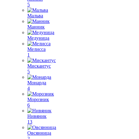
5
Мальва
Манник
Медуница
Мелисса
1
Мискантус
5
Монарда
4
Морозник
6
Нивяник
13
Овсянница
2