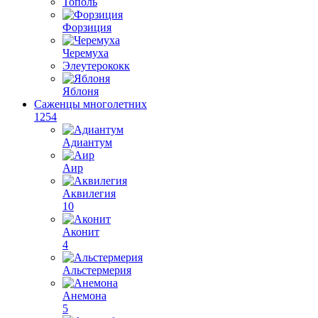
Тополь
Форзиция
Черемуха
Элеутерококк
Яблоня
Саженцы многолетних
1254
Адиантум
Аир
Аквилегия
10
Аконит
4
Альстермерия
Анемона
5