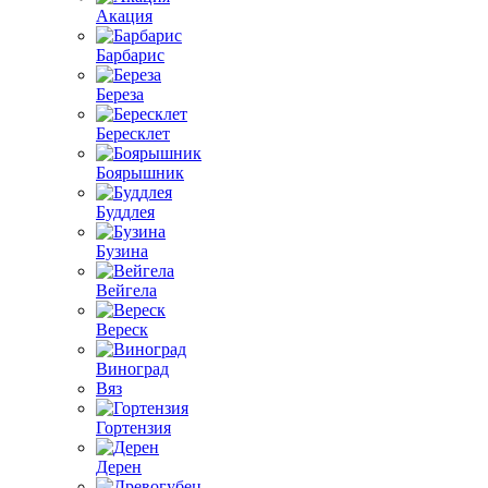
Акация
Барбарис
Береза
Бересклет
Боярышник
Буддлея
Бузина
Вейгела
Вереск
Виноград
Вяз
Гортензия
Дерен