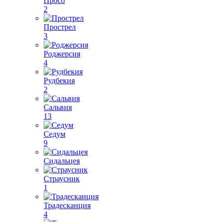
Просо
2
Прострел
3
Роджерсия
4
Рудбекия
2
Сальвия
13
Седум
9
Сидальцея
Страусник
1
Традесканция
4