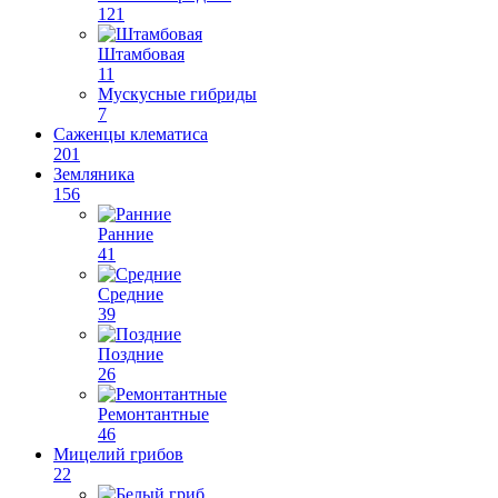
121
Штамбовая
11
Мускусные гибриды
7
Саженцы клематиса
201
Земляника
156
Ранние
41
Средние
39
Поздние
26
Ремонтантные
46
Мицелий грибов
22