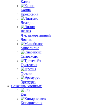
Калла
Канна
Крокосмия
Лиатрис
Лилия
Лук декоративный
Лютик
Мирабилис
Спараксис
Трителейя
Фрезия
Эремурус
Саженцы хвойных
Ель
Кипарисовик