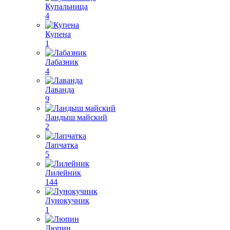
Купальница
4
Купена
1
Лабазник
4
Лаванда
9
Ландыш майский
2
Лапчатка
5
Лилейник
144
Лунокучник
1
Люпин