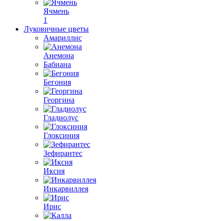
Ячмень
1
Луковичные цветы
Амариллис
Анемона
Бабиана
Бегония
Георгина
Гладиолус
Глоксиния
Зефирантес
Иксия
Инкарвиллея
Ирис