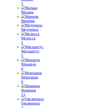
5
Мальва
Манник
Медуница
Мелисса
1
Мискантус
5
Монарда
4
Морозник
6
Нивяник
13
Овсянница
2