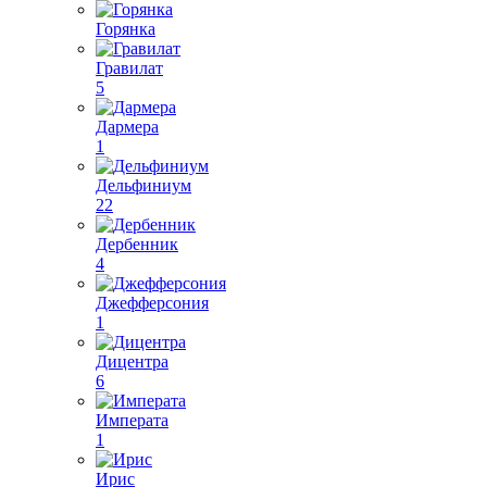
Горянка
Гравилат
5
Дармера
1
Дельфиниум
22
Дербенник
4
Джефферсония
1
Дицентра
6
Императа
1
Ирис