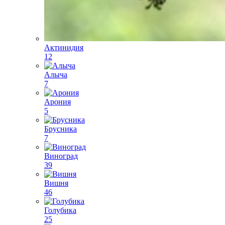
Актинидия
12
Алыча
7
Арония
5
Брусника
7
Виноград
39
Вишня
46
Голубика
25