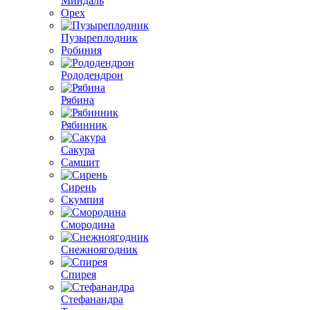
Миндаль
Орех
Пузыреплодник
Робиния
Рододендрон
Рябина
Рябинник
Сакура
Самшит
Сирень
Скумпия
Смородина
Снежноягодник
Спирея
Стефанандра