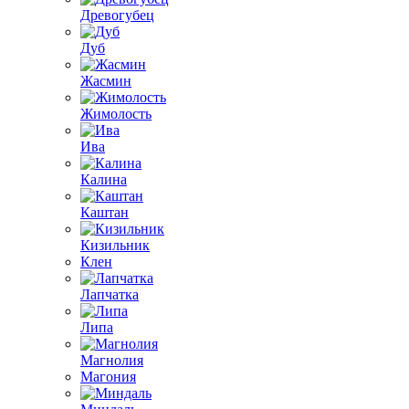
Древогубец
Дуб
Жасмин
Жимолость
Ива
Калина
Каштан
Кизильник
Клен
Лапчатка
Липа
Магнолия
Магония