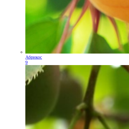
Абрикос
9