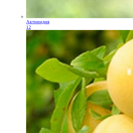
Актинидия
12