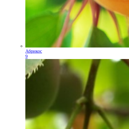
Абрикос
9