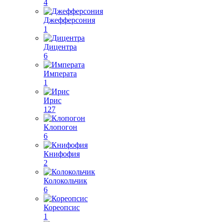
4
Джефферсония
1
Дицентра
6
Императа
1
Ирис
127
Клопогон
6
Книфофия
2
Колокольчик
6
Кореопсис
1