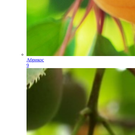
Абрикос
9