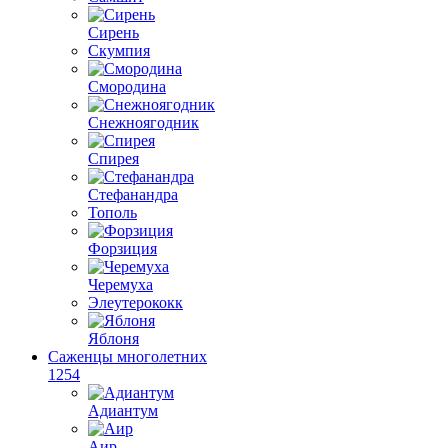
Сирень
Скумпия
Смородина
Снежноягодник
Спирея
Стефанандра
Тополь
Форзиция
Черемуха
Элеутерококк
Яблоня
Саженцы многолетних
1254
Адиантум
Аир