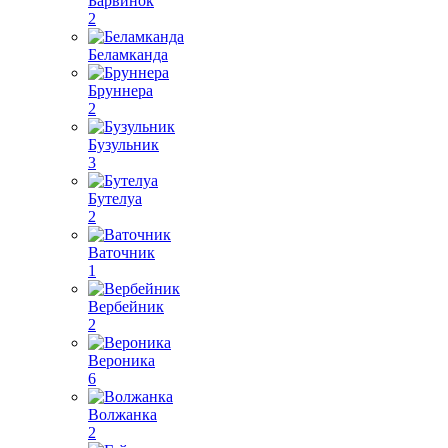
Барвинок
2
Беламканда
Бруннера
2
Бузульник
3
Бутелуа
2
Ваточник
1
Вербейник
2
Вероника
6
Волжанка
2