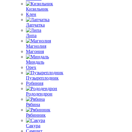
Кизильник
Клен
Лапчатка
Липа
Магнолия
Магония
Миндаль
Орех
Пузыреплодник
Робиния
Рододендрон
Рябина
Рябинник
Сакура
Самшит