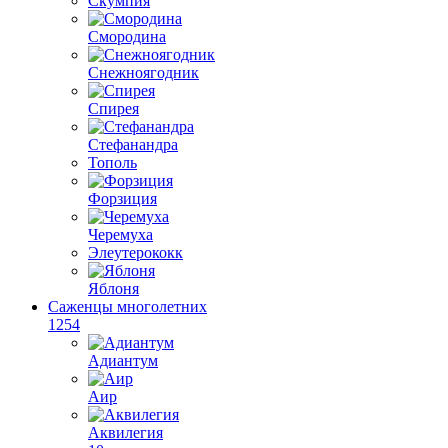
Скумпия
Смородина
Снежноягодник
Спирея
Стефанандра
Тополь
Форзиция
Черемуха
Элеутерококк
Яблоня
Саженцы многолетних
1254
Адиантум
Аир
Аквилегия