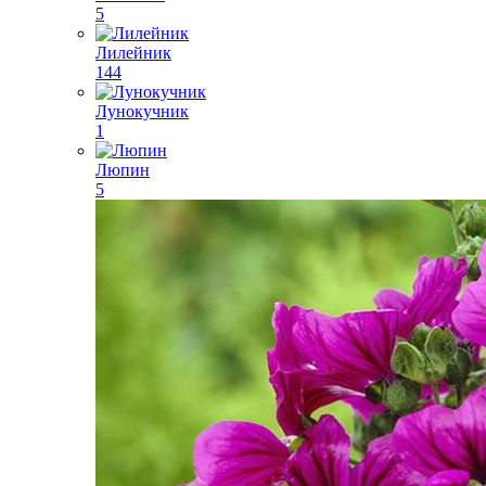
5
Лилейник
144
Лунокучник
1
Люпин
5