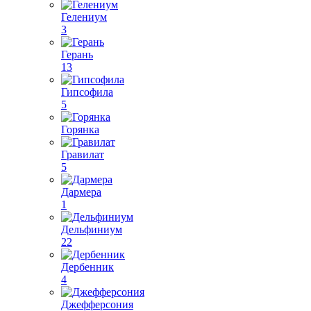
Гелениум
3
Герань
13
Гипсофила
5
Горянка
Гравилат
5
Дармера
1
Дельфиниум
22
Дербенник
4
Джефферсония