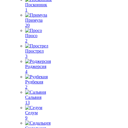
Посконник
1
Примула
20
Просо
2
Прострел
3
Роджерсия
4
Рудбекия
2
Сальвия
13
Седум
9