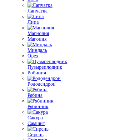
Лапчатка
Липа
Магнолия
Магония
Миндаль
Орех
Пузыреплодник
Робиния
Рододендрон
Рябина
Рябинник
Сакура
Самшит
Сирень