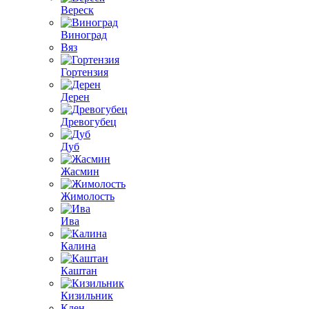
Вереск
Виноград
Вяз
Гортензия
Дерен
Древогубец
Дуб
Жасмин
Жимолость
Ива
Калина
Каштан
Кизильник
Клен