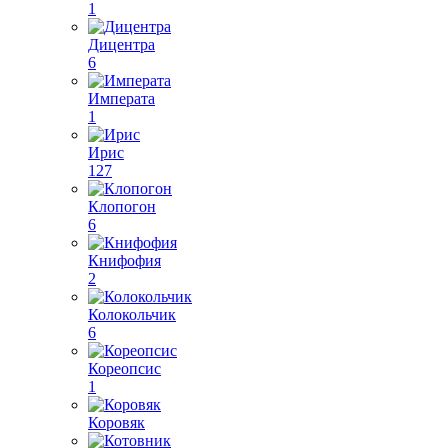
1
Дицентра
6
Императа
1
Ирис
127
Клопогон
6
Книфофия
2
Колокольчик
6
Кореопсис
1
Коровяк