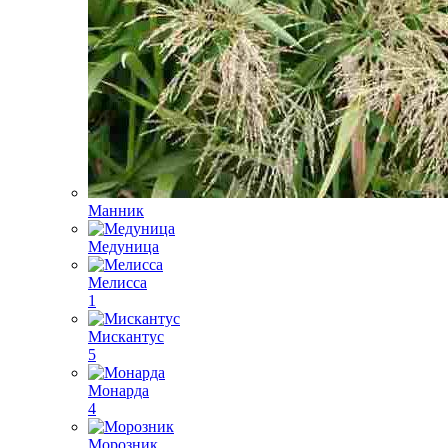
Манник
Медуница
Мелисса
1
Мискантус
5
Монарда
4
Морозник