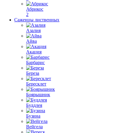
Абрикос
2
Саженцы лиственных
Азалия
Айва
Акация
Барбарис
Береза
Бересклет
Боярышник
Буддлея
Бузина
Вейгела