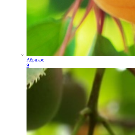
Абрикос
9