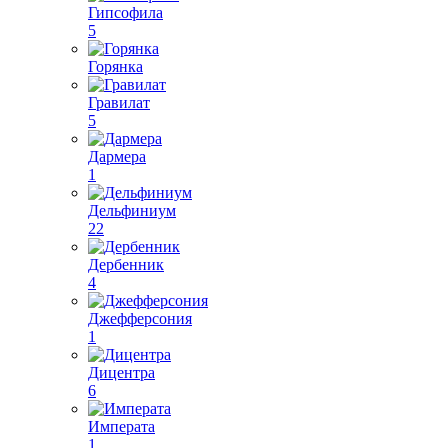
Гипсофила
5
Горянка
Гравилат
5
Дармера
1
Дельфиниум
22
Дербенник
4
Джефферсония
1
Дицентра
6
Императа
1