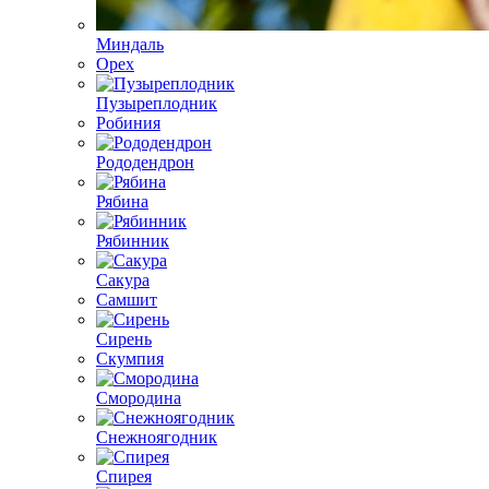
Миндаль
Орех
Пузыреплодник
Робиния
Рододендрон
Рябина
Рябинник
Сакура
Самшит
Сирень
Скумпия
Смородина
Снежноягодник
Спирея