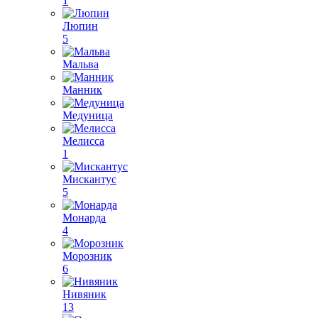
1
Люпин
5
Мальва
Манник
Медуница
Мелисса
1
Мискантус
5
Монарда
4
Морозник
6
Нивяник
13