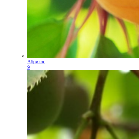
Абрикос
9