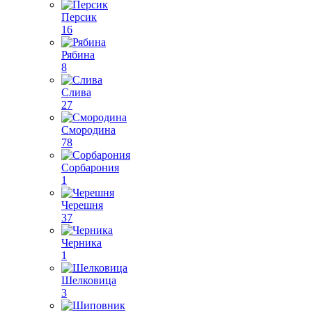
Персик
16
Рябина
8
Слива
27
Смородина
78
Сорбарония
1
Черешня
37
Черника
1
Шелковица
3