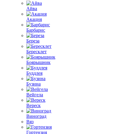
Айва
Акация
Барбарис
Береза
Бересклет
Боярышник
Буддлея
Бузина
Вейгела
Вереск
Виноград
Вяз
Гортензия