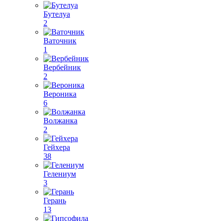
Бутелуа
2
Ваточник
1
Вербейник
2
Вероника
6
Волжанка
2
Гейхера
38
Гелениум
3
Герань
13