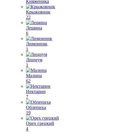
Княженика
Крыжовник
22
Лещина
6
Лимонник
1
Лициум
1
Малина
62
Нектарин
7
Облепиха
19
Орех грецкий
4