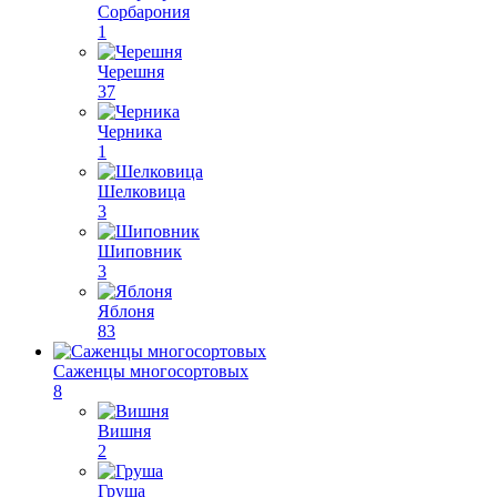
Сорбарония
1
Черешня
37
Черника
1
Шелковица
3
Шиповник
3
Яблоня
83
Саженцы многосортовых
8
Вишня
2
Груша