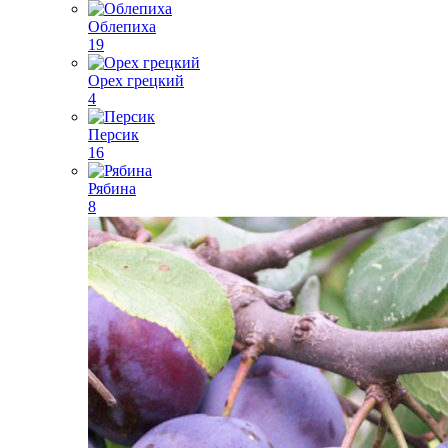
Облепиха
19
Орех грецкий
4
Персик
16
Рябина
8