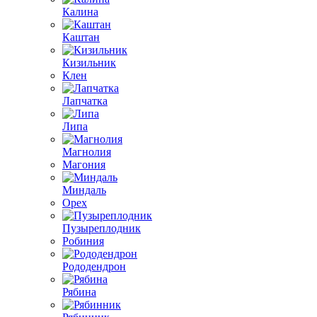
Калина
Каштан
Кизильник
Клен
Лапчатка
Липа
Магнолия
Магония
Миндаль
Орех
Пузыреплодник
Робиния
Рододендрон
Рябина