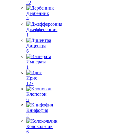
22
Дербенник
4
Джефферсония
1
Дицентра
6
Императа
1
Ирис
127
Клопогон
6
Книфофия
2
Колокольчик
6