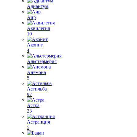
Адиантум
Аир
Аквилегия
10
Аконит
4
Альстермерия
Анемона
5
Астильба
97
Астра
23
Астранция
5