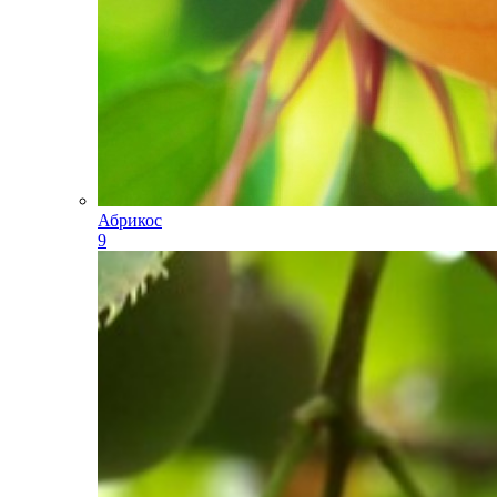
Абрикос
9