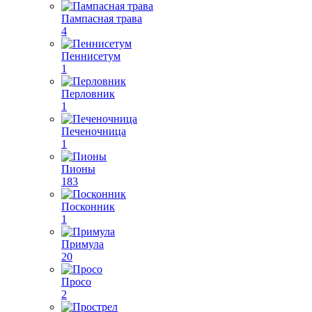
Пампасная трава
4
Пеннисетум
1
Перловник
1
Печеночница
1
Пионы
183
Посконник
1
Примула
20
Просо
2