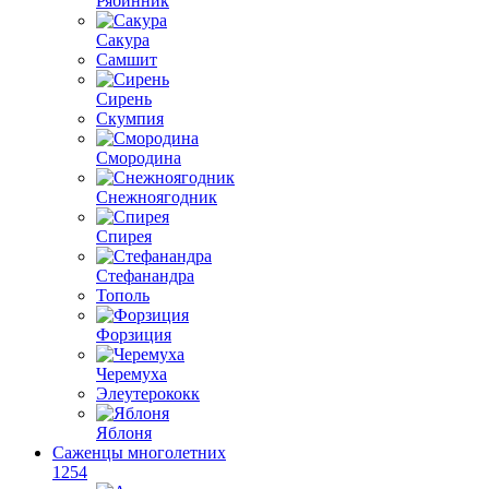
Рябинник
Сакура
Самшит
Сирень
Скумпия
Смородина
Снежноягодник
Спирея
Стефанандра
Тополь
Форзиция
Черемуха
Элеутерококк
Яблоня
Саженцы многолетних
1254