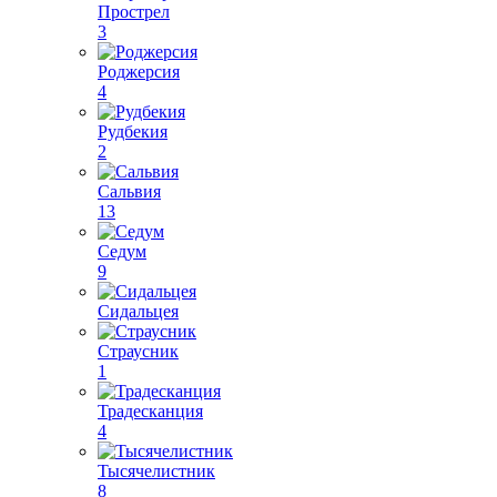
Прострел
3
Роджерсия
4
Рудбекия
2
Сальвия
13
Седум
9
Сидальцея
Страусник
1
Традесканция
4
Тысячелистник
8