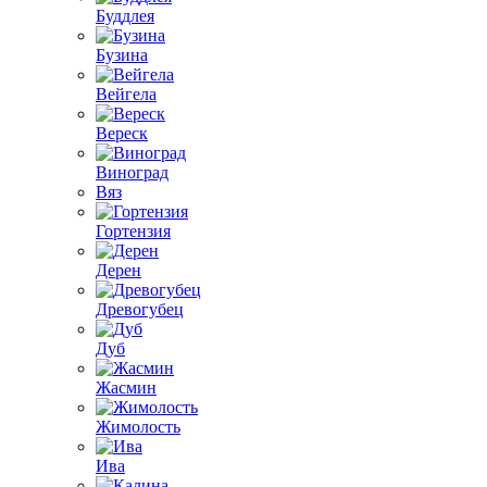
Буддлея
Бузина
Вейгела
Вереск
Виноград
Вяз
Гортензия
Дерен
Древогубец
Дуб
Жасмин
Жимолость
Ива