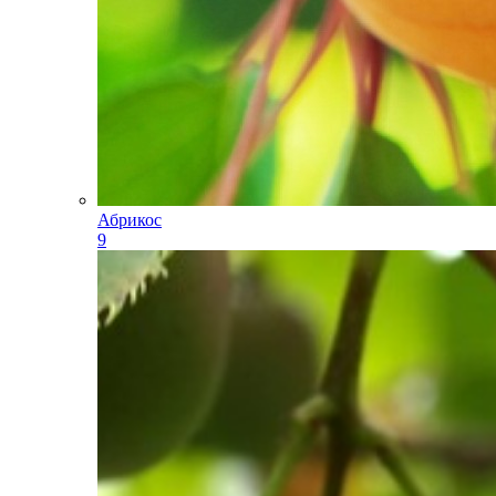
Абрикос
9