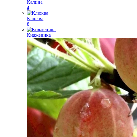
Калина
4
Клюква
8
Княженика