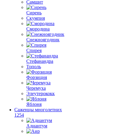
Самшит
Сирень
Скумпия
Смородина
Снежноягодник
Спирея
Стефанандра
Тополь
Форзиция
Черемуха
Элеутерококк
Яблоня
Саженцы многолетних
1254
Адиантум