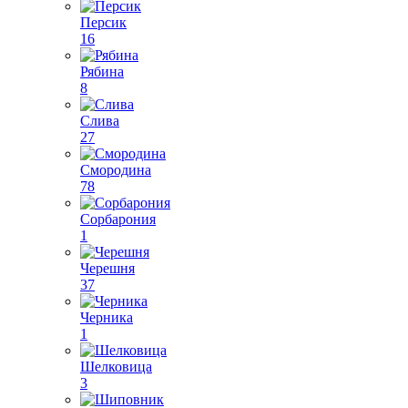
Персик
16
Рябина
8
Слива
27
Смородина
78
Сорбарония
1
Черешня
37
Черника
1
Шелковица
3