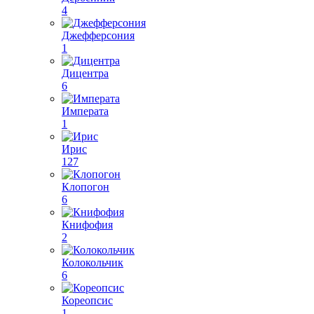
4
Джефферсония
1
Дицентра
6
Императа
1
Ирис
127
Клопогон
6
Книфофия
2
Колокольчик
6
Кореопсис
1