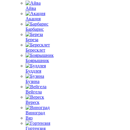
Айва
Акация
Барбарис
Береза
Бересклет
Боярышник
Буддлея
Бузина
Вейгела
Вереск
Виноград
Вяз
Гортензия