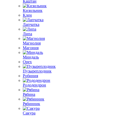
Каштан
Кизильник
Клен
Лапчатка
Липа
Магнолия
Магония
Миндаль
Орех
Пузыреплодник
Робиния
Рододендрон
Рябина
Рябинник
Сакура