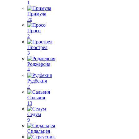
1
Примула
20
Просо
2
Прострел
3
Роджерсия
4
Рудбекия
2
Сальвия
13
Седум
9
Сидальцея