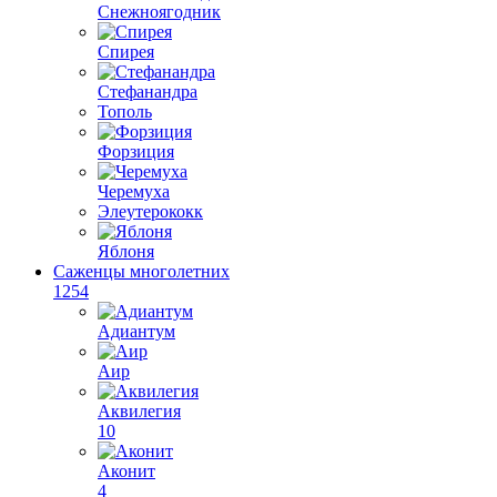
Снежноягодник
Спирея
Стефанандра
Тополь
Форзиция
Черемуха
Элеутерококк
Яблоня
Саженцы многолетних
1254
Адиантум
Аир
Аквилегия
10
Аконит
4