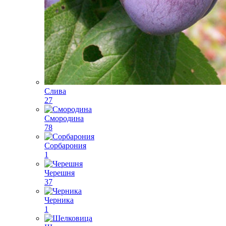
Слива
27
Смородина
78
Сорбарония
1
Черешня
37
Черника
1