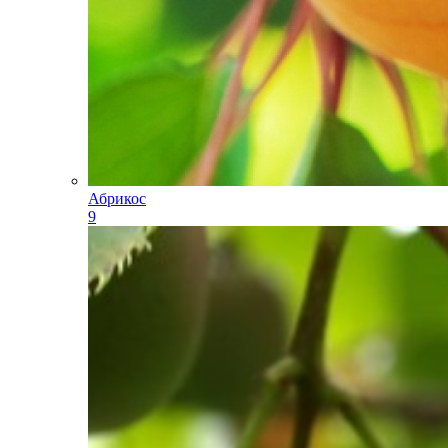
Абрикос
9