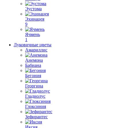
Эустома
Эхинацея
9
Ячмень
1
Луковичные цветы
Амариллис
Анемона
Бабиана
Бегония
Георгина
Гладиолус
Глоксиния
Зефирантес
Иксия