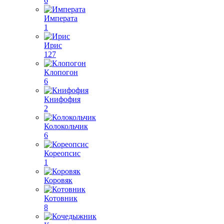
6
Императа
1
Ирис
127
Клопогон
6
Книфофия
2
Колокольчик
6
Кореопсис
1
Коровяк
Котовник
8