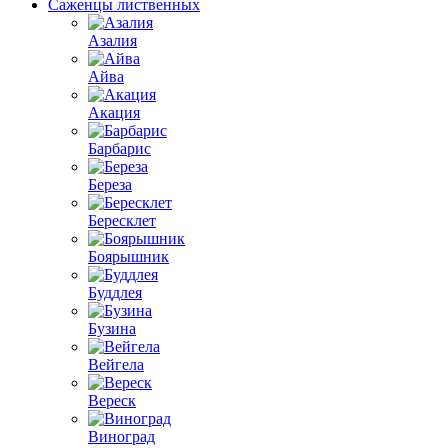
Саженцы лиственных
Азалия
Айва
Акация
Барбарис
Береза
Бересклет
Боярышник
Буддлея
Бузина
Вейгела
Вереск
Виноград