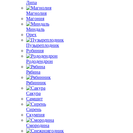
Липа
Магнолия
Магония
Миндаль
Орех
Пузыреплодник
Робиния
Рододендрон
Рябина
Рябинник
Сакура
Самшит
Сирень
Скумпия
Смородина