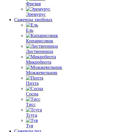
Фрезия
Эремурус
Саженцы хвойных
Ель
Кипарисовик
Лиственница
Микробиота
Можжевельник
Пихта
Сосна
Тисс
Тсуга
Туя
Саженцы роз