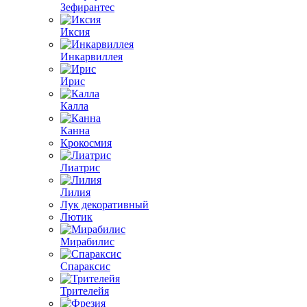
Зефирантес
Иксия
Инкарвиллея
Ирис
Калла
Канна
Крокосмия
Лиатрис
Лилия
Лук декоративный
Лютик
Мирабилис
Спараксис
Трителейя