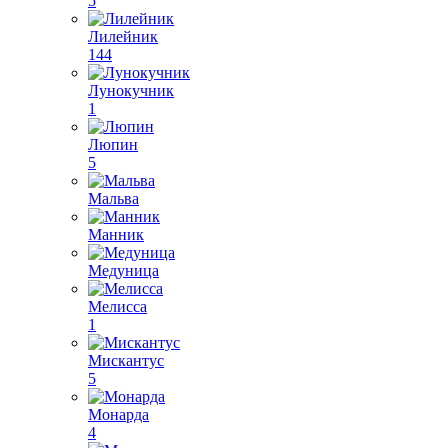
5
Лилейник
144
Лунокучник
1
Люпин
5
Мальва
Манник
Медуница
Мелисса
1
Мискантус
5
Монарда
4