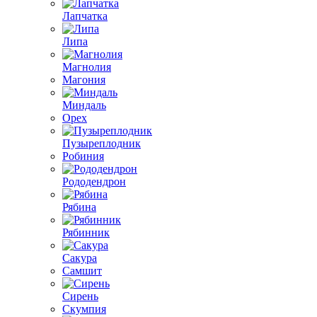
Лапчатка
Липа
Магнолия
Магония
Миндаль
Орех
Пузыреплодник
Робиния
Рододендрон
Рябина
Рябинник
Сакура
Самшит
Сирень
Скумпия