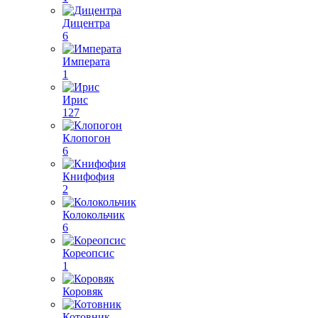
Дицентра
6
Императа
1
Ирис
127
Клопогон
6
Книфофия
2
Колокольчик
6
Кореопсис
1
Коровяк
Котовник