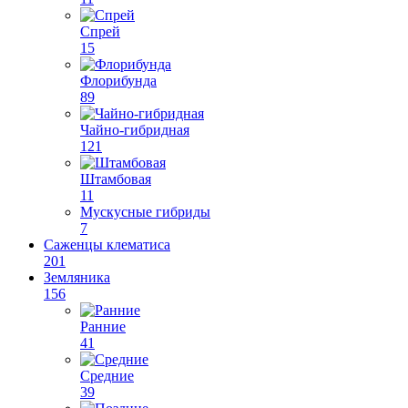
Спрей
15
Флорибунда
89
Чайно-гибридная
121
Штамбовая
11
Мускусные гибриды
7
Саженцы клематиса
201
Земляника
156
Ранние
41
Средние
39