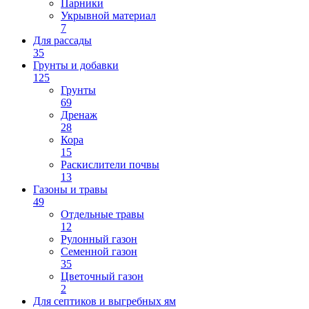
Парники
Укрывной материал
7
Для рассады
35
Грунты и добавки
125
Грунты
69
Дренаж
28
Кора
15
Раскислители почвы
13
Газоны и травы
49
Отдельные травы
12
Рулонный газон
Семенной газон
35
Цветочный газон
2
Для септиков и выгребных ям