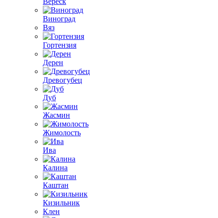
Вереск
Виноград
Вяз
Гортензия
Дерен
Древогубец
Дуб
Жасмин
Жимолость
Ива
Калина
Каштан
Кизильник
Клен