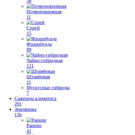
58
Почвопокровная
11
Спрей
15
Флорибунда
89
Чайно-гибридная
121
Штамбовая
11
Мускусные гибриды
7
Саженцы клематиса
201
Земляника
156
Ранние
41