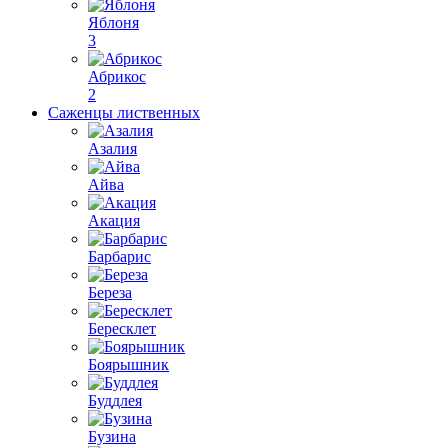
Яблоня
3
Абрикос
2
Саженцы лиственных
Азалия
Айва
Акация
Барбарис
Береза
Бересклет
Боярышник
Буддлея
Бузина