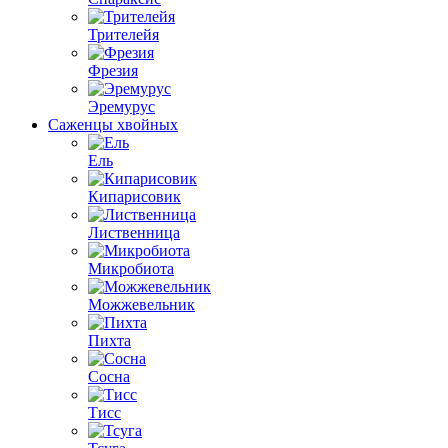
Трителейя
Фрезия
Эремурус
Саженцы хвойных
Ель
Кипарисовик
Лиственница
Микробиота
Можжевельник
Пихта
Сосна
Тисс