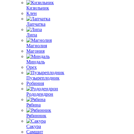
Кизильник
Клен
Лапчатка
Липа
Магнолия
Магония
Миндаль
Орех
Пузыреплодник
Робиния
Рододендрон
Рябина
Рябинник
Сакура
Самшит