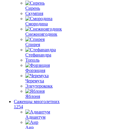
Сирень
Скумпия
Смородина
Снежноягодник
Спирея
Стефанандра
Тополь
Форзиция
Черемуха
Элеутерококк
Яблоня
Саженцы многолетних
1254
Адиантум
Аир