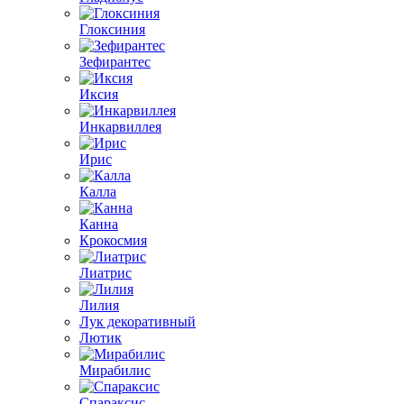
Глоксиния
Зефирантес
Иксия
Инкарвиллея
Ирис
Калла
Канна
Крокосмия
Лиатрис
Лилия
Лук декоративный
Лютик
Мирабилис
Спараксис