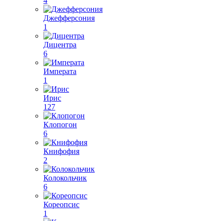
4
Джефферсония
1
Дицентра
6
Императа
1
Ирис
127
Клопогон
6
Книфофия
2
Колокольчик
6
Кореопсис
1