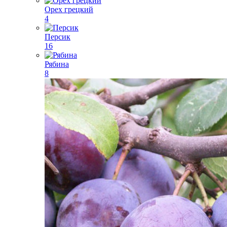
Орех грецкий
4
Персик
16
Рябина
8