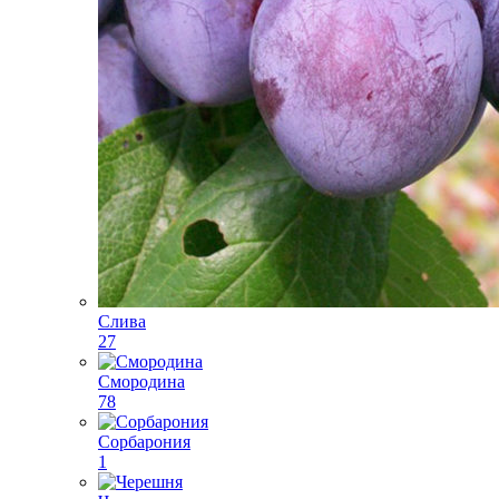
Слива
27
Смородина
78
Сорбарония
1