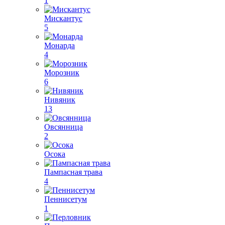
1
Мискантус
5
Монарда
4
Морозник
6
Нивяник
13
Овсянница
2
Осока
Пампасная трава
4
Пеннисетум
1