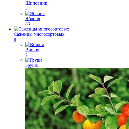
Шиповник
3
Яблоня
83
Саженцы многосортовых
8
Вишня
2
Груша