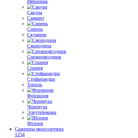
Рябинник
Сакура
Самшит
Сирень
Скумпия
Смородина
Снежноягодник
Спирея
Стефанандра
Тополь
Форзиция
Черемуха
Элеутерококк
Яблоня
Саженцы многолетних
1254