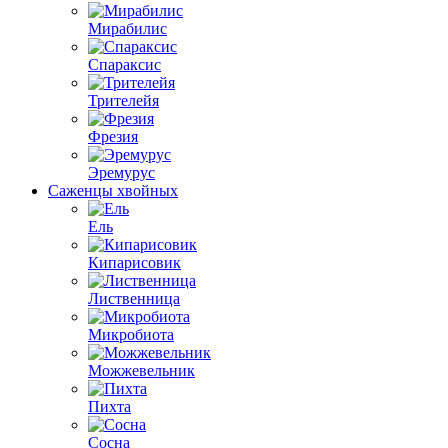
Мирабилис
Спараксис
Трителейя
Фрезия
Эремурус
Саженцы хвойных
Ель
Кипарисовик
Лиственница
Микробиота
Можжевельник
Пихта
Сосна