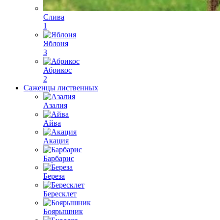
Слива
1
Яблоня
3
Абрикос
2
Саженцы лиственных
Азалия
Айва
Акация
Барбарис
Береза
Бересклет
Боярышник