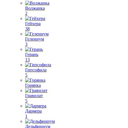
Волжанка
2
Гейхера
38
Гелениум
3
Герань
13
Гипсофила
5
Горянка
Гравилат
5
Дармера
1
Дельфиниум