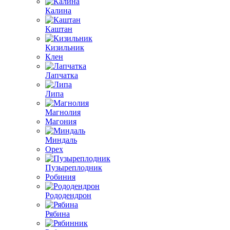
Калина
Каштан
Кизильник
Клен
Лапчатка
Липа
Магнолия
Магония
Миндаль
Орех
Пузыреплодник
Робиния
Рододендрон
Рябина