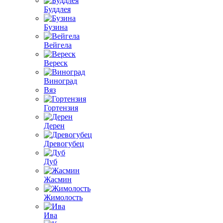
Буддлея
Бузина
Вейгела
Вереск
Виноград
Вяз
Гортензия
Дерен
Древогубец
Дуб
Жасмин
Жимолость
Ива