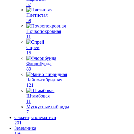
57
Плетистая
58
Почвопокровная
11
Спрей
15
Флорибунда
89
Чайно-гибридная
121
Штамбовая
11
Мускусные гибриды
7
Саженцы клематиса
201
Земляника
156