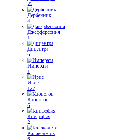
22
Дербенник
4
Джефферсония
1
Дицентра
6
Императа
1
Ирис
127
Клопогон
6
Книфофия
2
Колокольчик
6