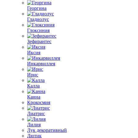
Георгина
Гладиолус
Глоксиния
Зефирантес
Иксия
Инкарвиллея
Ирис
Калла
Канна
Крокосмия
Лиатрис
Лилия
Лук декоративный
Лютик