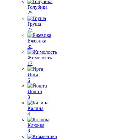
Голубика
25
Груша
27
Ежевика
35
Жимолость
17
Ирга
6
Йошта
3
Калина
4
Клюква
8