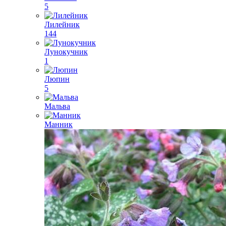
5
Лилейник
144
Лунокучник
1
Люпин
5
Мальва
Манник