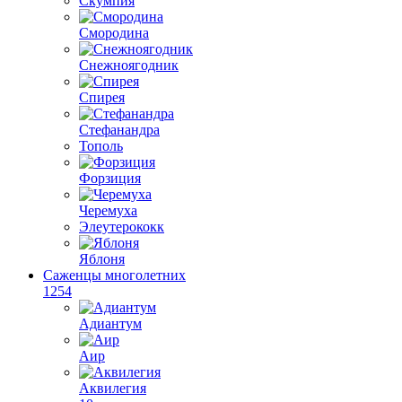
Скумпия
Смородина
Снежноягодник
Спирея
Стефанандра
Тополь
Форзиция
Черемуха
Элеутерококк
Яблоня
Саженцы многолетних
1254
Адиантум
Аир
Аквилегия