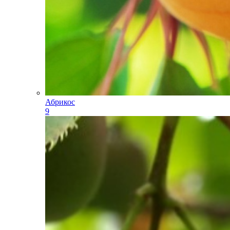
Абрикос
9