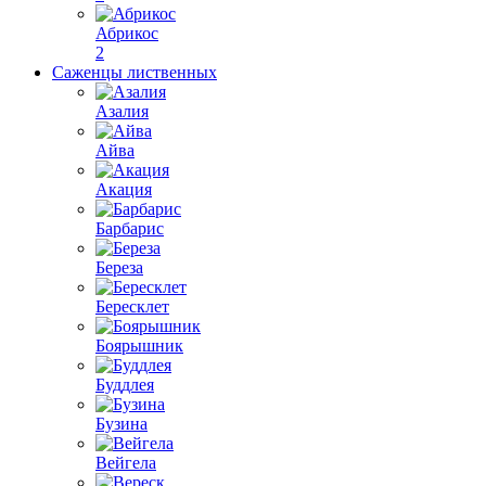
Абрикос
2
Саженцы лиственных
Азалия
Айва
Акация
Барбарис
Береза
Бересклет
Боярышник
Буддлея
Бузина
Вейгела