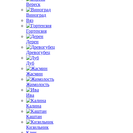
Вереск
Виноград
Вяз
Гортензия
Дерен
Древогубец
Дуб
Жасмин
Жимолость
Ива
Калина
Каштан
Кизильник
Клен