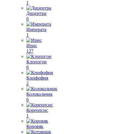
1
Дицентра
6
Императа
1
Ирис
127
Клопогон
6
Книфофия
2
Колокольчик
6
Кореопсис
1
Коровяк