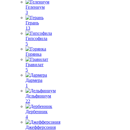
Гелениум
3
Герань
13
Гипсофила
5
Горянка
Гравилат
5
Дармера
1
Дельфиниум
22
Дербенник
4
Джефферсония