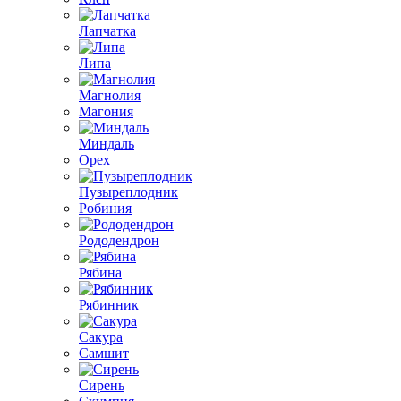
Лапчатка
Липа
Магнолия
Магония
Миндаль
Орех
Пузыреплодник
Робиния
Рододендрон
Рябина
Рябинник
Сакура
Самшит
Сирень