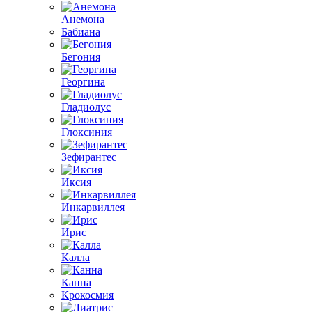
Анемона
Бабиана
Бегония
Георгина
Гладиолус
Глоксиния
Зефирантес
Иксия
Инкарвиллея
Ирис
Калла
Канна
Крокосмия