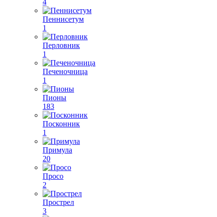
4
Пеннисетум
1
Перловник
1
Печеночница
1
Пионы
183
Посконник
1
Примула
20
Просо
2
Прострел
3